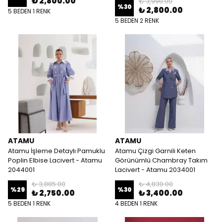
₺ 2,800.00
₺ 3,990.00
%
30
₺ 2,800.00
5 BEDEN 1 RENK
5 BEDEN 2 RENK
ATAMU
ATAMU
Atamu İşleme Detaylı Pamuklu
Atamu Çizgi Garnili Keten
Poplin Elbise Lacivert - Atamu
Görünümlü Chambray Takım
2044001
Lacivert - Atamu 2034001
₺ 3,885.00
₺ 4,830.00
%
29
%
30
₺ 2,750.00
₺ 3,400.00
5 BEDEN 1 RENK
4 BEDEN 1 RENK