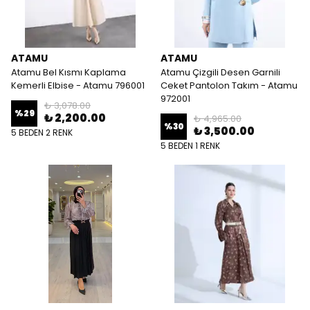
ATAMU
ATAMU
Atamu Bel Kısmı Kaplama
Atamu Çizgili Desen Garnili
Kemerli Elbise - Atamu 796001
Ceket Pantolon Takım - Atamu
972001
₺ 3,078.00
%
29
₺ 2,200.00
₺ 4,965.00
%
30
₺ 3,500.00
5 BEDEN 2 RENK
5 BEDEN 1 RENK