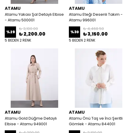
ATAMU
ATAMU
Atamu Yakası Şal Detaylı Elbise
Atamu Eteği Desenli Takım -
- Atamu 500001
Atamu 996001
₺ 3,100.00
₺ 4,468.50
%
29
%
30
₺ 2,200.00
₺ 3,150.00
5 BEDEN 2 RENK
5 BEDEN 2 RENK
ATAMU
ATAMU
Atamu Gold Düğme Detaylı
Atamu Önü Taş ve İnci Şeritli
Elbise - Atamu 949001
Gömlek - Atamu 844001
₺ 4,200.00
₺ 2,100.00