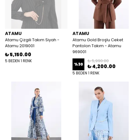
ATAMU
ATAMU
Atamu Çizgili Takım Siyah -
Atamu Gold Broşlu Ceket
Atamu 2019001
Pantolon Takım - Atamu
969001
₺ 5,150.00
₺ 5,990.00
5 BEDEN 1 RENK
%
30
₺ 4,200.00
5 BEDEN 1 RENK