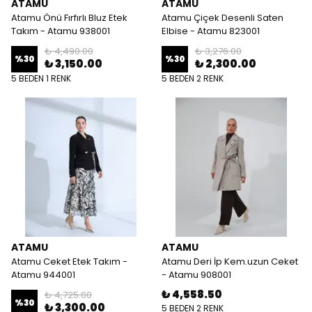
ATAMU
ATAMU
Atamu Önü Fırfırlı Bluz Etek
Atamu Çiçek Desenli Saten
Takım - Atamu 938001
Elbise - Atamu 823001
₺ 4,490.00
₺ 3,276.00
%
30
%
30
₺ 3,150.00
₺ 2,300.00
5 BEDEN 1 RENK
5 BEDEN 2 RENK
ATAMU
ATAMU
Atamu Ceket Etek Takım -
Atamu Deri İp Kem.uzun Ceket
Atamu 944001
- Atamu 908001
₺ 4,558.50
₺ 4,725.00
%
30
₺ 3,300.00
5 BEDEN 2 RENK