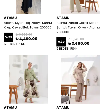
ATAMU
ATAMU
Atamu Siyah Taş Detaylı Kumlu
Atamu Dantel Garnili Keten
Krep Ceket Etek Takım 2000001
Şantuk Takım Olive - Atamu
2036001
₺ 6,300.00
%
29
₺ 4,450.00
₺ 5,145.00
%
30
₺ 3,600.00
5 BEDEN 1 RENK
5 BEDEN 1 RENK
ATAMU
ATAMU