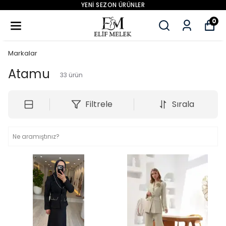
YENİ SEZON ÜRÜNLER
0
Markalar
Atamu
33
ürün
Filtrele
Sırala