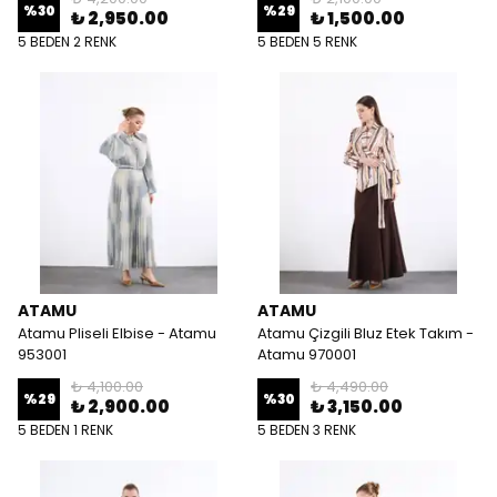
%
30
%
29
₺ 2,950.00
₺ 1,500.00
5 BEDEN 2 RENK
5 BEDEN 5 RENK
ATAMU
ATAMU
Atamu Pliseli Elbise - Atamu
Atamu Çizgili Bluz Etek Takım -
953001
Atamu 970001
₺ 4,100.00
₺ 4,490.00
%
29
%
30
₺ 2,900.00
₺ 3,150.00
5 BEDEN 1 RENK
5 BEDEN 3 RENK