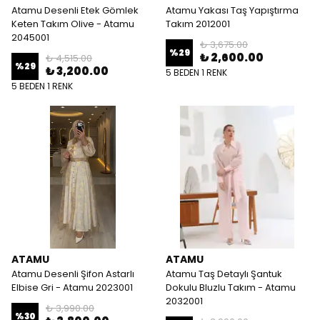
Atamu Desenli Etek Gömlek
Atamu Yakası Taş Yapıştırma
Keten Takım Olive - Atamu
Takım 2012001
2045001
₺ 3,675.00
%
29
₺ 2,600.00
₺ 4,515.00
%
29
₺ 3,200.00
5 BEDEN 1 RENK
5 BEDEN 1 RENK
ATAMU
ATAMU
Atamu Desenli Şifon Astarlı
Atamu Taş Detaylı Şantuk
Elbise Gri - Atamu 2023001
Dokulu Bluzlu Takım - Atamu
2032001
₺ 3,990.00
%
30