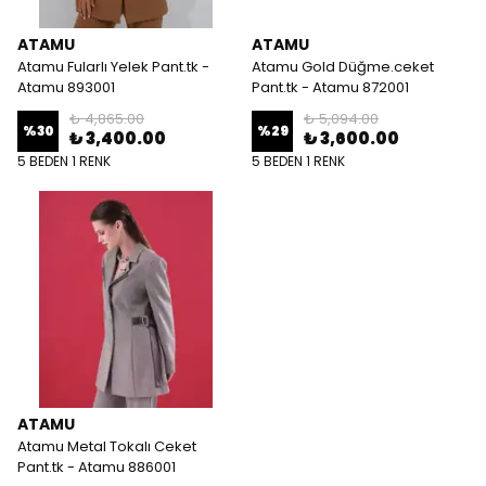
ATAMU
ATAMU
Atamu Fularlı Yelek Pant.tk -
Atamu Gold Düğme.ceket
Atamu 893001
Pant.tk - Atamu 872001
₺ 4,865.00
₺ 5,094.00
%
30
%
29
₺ 3,400.00
₺ 3,600.00
5 BEDEN 1 RENK
5 BEDEN 1 RENK
ATAMU
Atamu Metal Tokalı Ceket
Pant.tk - Atamu 886001