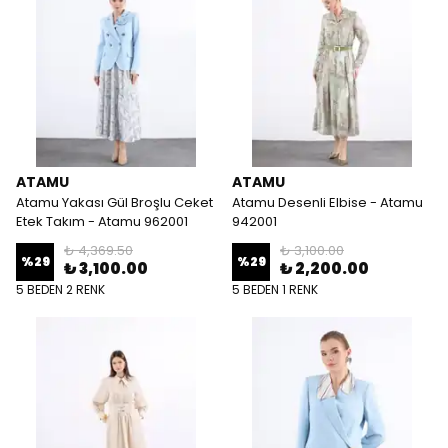
ATAMU
ATAMU
Atamu Yakası Gül Broşlu Ceket
Atamu Desenli Elbise - Atamu
Etek Takım - Atamu 962001
942001
₺ 4,369.50
₺ 3,100.00
%
29
%
29
₺ 3,100.00
₺ 2,200.00
5 BEDEN 2 RENK
5 BEDEN 1 RENK