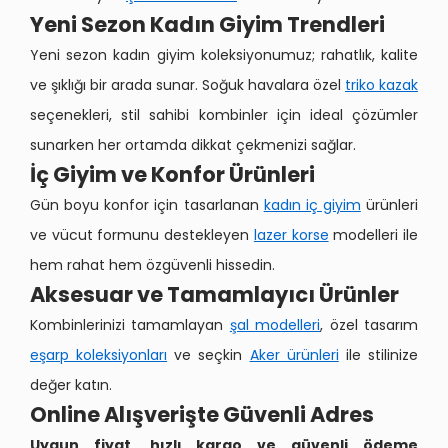
Yeni Sezon Kadın Giyim Trendleri
Yeni sezon kadın giyim koleksiyonumuz; rahatlık, kalite
ve şıklığı bir arada sunar. Soğuk havalara özel
triko kazak
seçenekleri, stil sahibi kombinler için ideal çözümler
sunarken her ortamda dikkat çekmenizi sağlar.
İç Giyim ve Konfor Ürünleri
Gün boyu konfor için tasarlanan
kadın iç giyim
ürünleri
ve vücut formunu destekleyen
lazer korse
modelleri ile
hem rahat hem özgüvenli hissedin.
Aksesuar ve Tamamlayıcı Ürünler
Kombinlerinizi tamamlayan
şal modelleri
, özel tasarım
eşarp koleksiyonları
ve seçkin
Aker ürünleri
ile stilinize
değer katın.
Online Alışverişte Güvenli Adres
Uygun fiyat, hızlı kargo ve güvenli ödeme