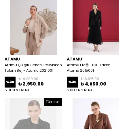
ATAMU
ATAMU
Atamu Çizgili Ceketli Poliviskon
Atamu Eteği Tüllü Takım -
Takım Bej - Atamu 2021001
Atamu 2015001
₺ 4,200.00
₺ 6,615.00
%
30
%
30
₺ 2,950.00
₺ 4,650.00
5 BEDEN 1 RENK
5 BEDEN 2 RENK
Tükendi