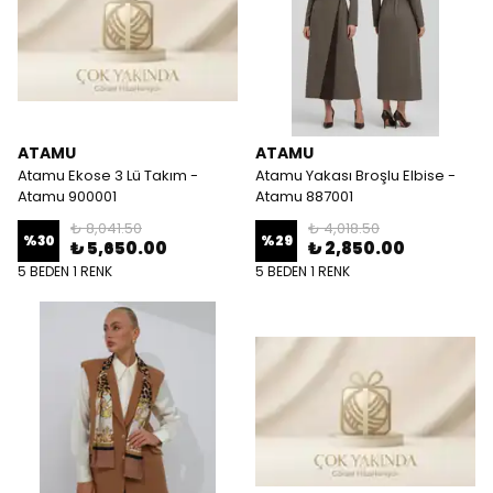
ATAMU
ATAMU
Atamu Ekose 3 Lü Takım -
Atamu Yakası Broşlu Elbise -
Atamu 900001
Atamu 887001
₺ 8,041.50
₺ 4,018.50
%
30
%
29
₺ 5,650.00
₺ 2,850.00
5 BEDEN 1 RENK
5 BEDEN 1 RENK