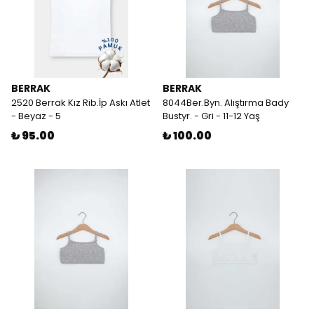
BERRAK
BERRAK
2520 Berrak Kız Rib.İp Askı Atlet
8044Ber.Byn. Alıştırma Bady
- Beyaz - 5
Bustyr. - Gri - 11-12 Yaş
₺ 95.00
₺ 100.00