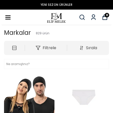
YENİ SEZON ÜRÜNLER
0
Markalar
829
ürün
Filtrele
Sırala