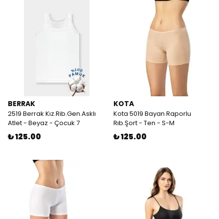
BERRAK
KOTA
2519 Berrak Kız.Rib.Gen.Asklı
Kota 5019 Bayan Raporlu
Atlet - Beyaz - Çocuk 7
Rıb.Şort - Ten - S-M
₺ 125.00
₺ 125.00