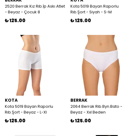
BERRAK
KOTA
2520 Berrak Kız Rib.İp Askı Atlet
Kota 5019 Bayan Raporlu
- Beyaz - Çocuk 8
Rıb.Şort - Siyah - S-M
₺ 125.00
₺ 125.00
KOTA
BERRAK
Kota 5019 Bayan Raporlu
2064 Berrak Rib.Byn.Bato -
Rıb.Şort - Beyaz - L-Xl
Beyaz - Xxl Beden
₺ 125.00
₺ 125.00