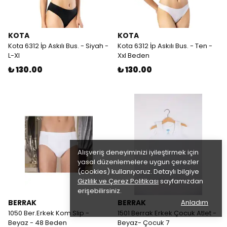
KOTA
KOTA
Kota 6312 İp Askılı Bus. - Siyah -
Kota 6312 İp Askılı Bus. - Ten -
L-Xl
Xxl Beden
₺ 130.00
₺ 130.00
Alışveriş deneyiminizi iyileştirmek için
yasal düzenlemelere uygun çerezler
(cookies) kullanıyoruz. Detaylı bilgiye
Gizlilik ve Çerez Politikası
sayfamızdan
erişebilirsiniz.
BERRAK
BERRAK
Anladım
1050 Ber.Erkek Kom Slip -
1501 Berrak Erkek Çocuk Atlet -
Beyaz - 48 Beden
Beyaz- Çocuk 7