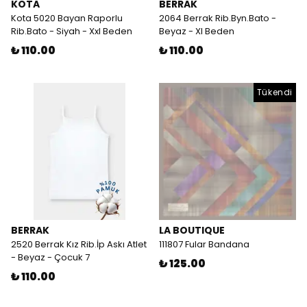
KOTA
BERRAK
Kota 5020 Bayan Raporlu
2064 Berrak Rib.Byn.Bato -
Rib.Bato - Siyah - Xxl Beden
Beyaz - Xl Beden
₺ 110.00
₺ 110.00
Tükendi
BERRAK
LA BOUTIQUE
2520 Berrak Kız Rib.İp Askı Atlet
111807 Fular Bandana
- Beyaz - Çocuk 7
₺ 125.00
₺ 110.00