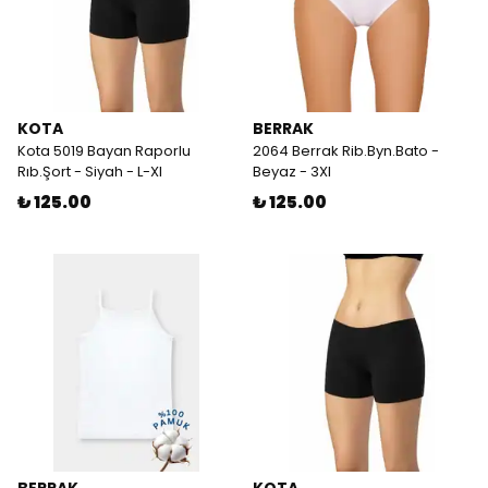
KOTA
BERRAK
Kota 5019 Bayan Raporlu
2064 Berrak Rib.Byn.Bato -
Rıb.Şort - Siyah - L-Xl
Beyaz - 3Xl
₺ 125.00
₺ 125.00