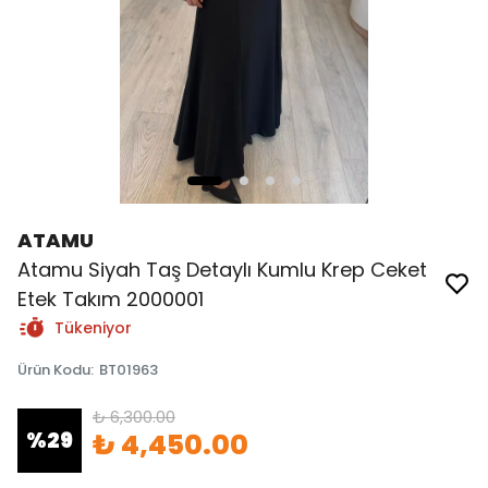
ATAMU
Atamu Siyah Taş Detaylı Kumlu Krep Ceket
Etek Takım 2000001
Tükeniyor
Ürün Kodu
:
BT01963
₺ 6,300.00
%
29
₺ 4,450.00