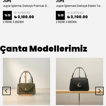
JUPE
JUPE
Jupe İşleme Detaylı Pamuk Dokulu Kuşaklı Kap 9305
Jupe İşlemeli Detaylı Etekli Takım 8663
₺ 3,565.00
₺ 4,255.00
%
13
%
13
₺ 3,100.00
₺ 3,700.00
2 RENK 3 BEDEN
2 RENK 3 BEDEN
Çanta Modellerimiz