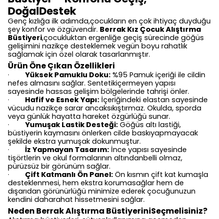
DoğalDestek
Genç kızlığa ilk adımda,çocukların en çok ihtiyaç duyduğu
şey konfor ve özgüvendir.
Berrak Kız Çocuk Alıştırma
Büstiyeri
,çocukluktan ergenliğe geçiş sürecinde göğüs
gelişimini nazikçe desteklemek vegün boyu rahatlık
sağlamak için özel olarak tasarlanmıştır.
Ürün Öne Çıkan Özellikleri
Yüksek Pamuklu Doku:
%95 Pamuk içeriği ile cildin
·
nefes almasını sağlar. Sentetikiçermeyen yapısı
sayesinde hassas gelişim bölgelerinde tahrişi önler.
Hafif ve Esnek Yapı:
İçeriğindeki elastan sayesinde
·
vücudu nazikçe sarar ancaksıkıştırmaz. Okulda, sporda
veya günlük hayatta hareket özgürlüğü sunar.
Yumuşak Lastik Desteği:
Göğüs altı lastiği,
·
büstiyerin kaymasını önlerken cilde baskıyapmayacak
şekilde ekstra yumuşak dokunmuştur.
İz Yapmayan Tasarım:
İnce yapısı sayesinde
·
tişörtlerin ve okul formalarının altındanbelli olmaz,
pürüzsüz bir görünüm sağlar.
Çift Katmanlı Ön Panel:
Ön kısmın çift kat kumaşla
·
desteklenmesi, hem ekstra korumasağlar hem de
dışarıdan görünürlüğü minimize ederek çocuğunuzun
kendini daharahat hissetmesini sağlar.
Neden Berrak Alıştırma BüstiyeriniSeçmelisiniz?