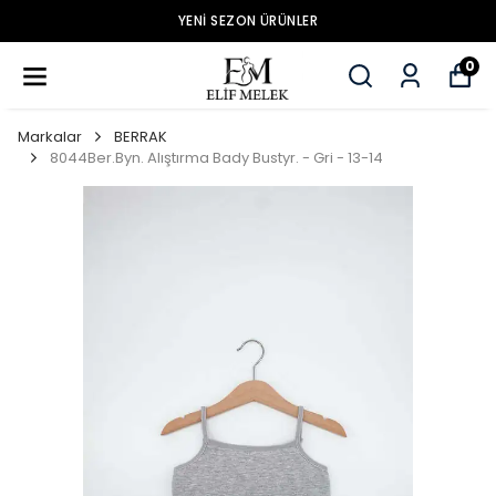
YENİ SEZON ÜRÜNLER
0
Markalar
BERRAK
8044Ber.Byn. Alıştırma Bady Bustyr. - Gri - 13-14