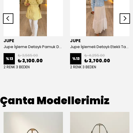
JUPE
JUPE
Jupe İşleme Detaylı Pamuk Dokulu Kuşaklı Kap 9305
Jupe İşlemeli Detaylı Etekli Takım 8663
₺ 3,565.00
₺ 4,255.00
%
13
%
13
₺ 3,100.00
₺ 3,700.00
2 RENK 3 BEDEN
2 RENK 3 BEDEN
Çanta Modellerimiz