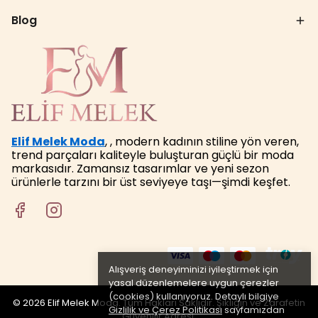
Blog
Elif Melek Moda
, , modern kadının stiline yön veren,
trend parçaları kaliteyle buluşturan güçlü bir moda
markasıdır. Zamansız tasarımlar ve yeni sezon
ürünlerle tarzını bir üst seviyeye taşı—şimdi keşfet.
Alışveriş deneyiminizi iyileştirmek için
yasal düzenlemelere uygun çerezler
(cookies) kullanıyoruz. Detaylı bilgiye
© 2026 Elif Melek Moda. Tüm Hakları Saklıdır. Şıklığın ve Zarafetin
Gizlilik ve Çerez Politikası
sayfamızdan
Güvenilir Adresi.