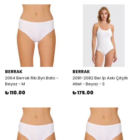
BERRAK
BERRAK
2064 Berrak Rib.Byn.Bato -
2081-2082 Ber.İp Askı Çıtçıtlı
Beyaz - M
Atlet - Beyaz - S
₺ 110.00
₺ 175.00