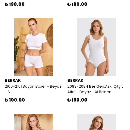
₺ 190.00
₺ 190.00
BERRAK
BERRAK
2100-2101 Bayan Boxer - Beyaz
2083-2084 Ber.Gen.Askı Çıtçıt
- S
Atlet - Beyaz - Xl Beden
₺ 100.00
₺ 190.00