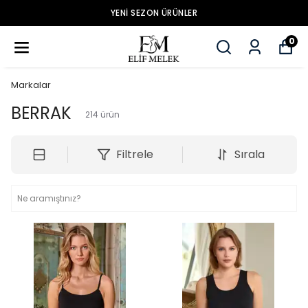
YENİ SEZON ÜRÜNLER
0
Markalar
BERRAK
214
ürün
Filtrele
Sırala