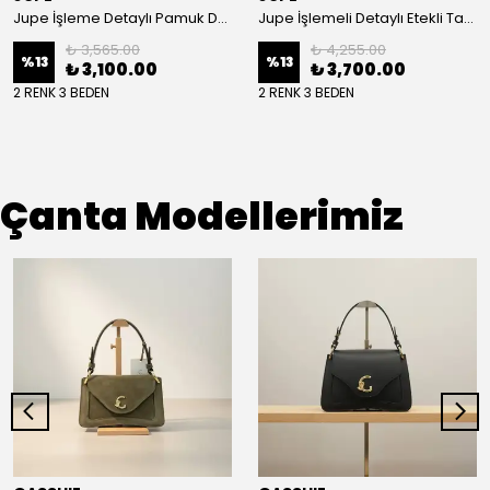
Jupe İşleme Detaylı Pamuk Dokulu Kuşaklı Kap 9305
Jupe İşlemeli Detaylı Etekli Takım 8663
₺ 3,565.00
₺ 4,255.00
%
13
%
13
₺ 3,100.00
₺ 3,700.00
2 RENK 3 BEDEN
2 RENK 3 BEDEN
Çanta Modellerimiz