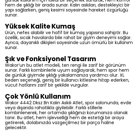
günlük kullanım için ideal bir seçenek sunarak, hem konfor
hem de şıklığı bir arada sunar. Kalın askıları, destekleyici bir
yapı sağlarken, geniş kesimi sayesinde hareket özgürlüğü
sunar.
Yüksek Kalite Kumaş
Ürün, nefes alabilir ve hafif bir kumaş yapısına sahiptir. Bu
özellik, sıcak havalarda bile rahat bir giyim deneyimi sağlar.
Ayrıca, dayanıklı dikişleri sayesinde uzun ömürlü bir kullanım
sunar.
Şık ve Fonksiyonel Tasarım
Wakor’un bu atlet modeli, ten rengi ile zarif bir görünüm
sunar. Farklı kombinlerle uyum sağlayarak, hem spor hem
de günlük giyimde şıklığı yakalamanıza yardımcı olur. XL
beden seçeneği, geniş bir kullanıcı kitlesine hitap ederken,
vücut hatlarını zarif bir şekilde vurgular.
Çok Yönlü Kullanım
Wakor 4442 Dksz Bn Kalın Askılı Atlet, spor salonunda, evde
veya dışarıda rahatlıkla giyilebilir. Farklı stillerle
kombinlenerek, her ortamda şıklığınızı korumanıza olanak
tanır. Bu atlet, hem işlevselliği hem de estetiği bir araya
getirerek, dolabınızda vazgeçilmez bir parça haline
gelecektir.