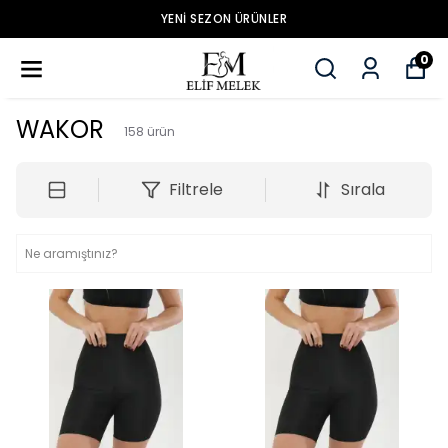
YENİ SEZON ÜRÜNLER
0
WAKOR
158
ürün
Filtrele
Sırala