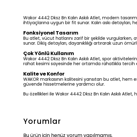
Wakor 4442 Dksz Bn Kalın Askılı Atlet, modern tasarımı 
ihtiyaçlarına uygun bir fit sunar. Kalın askı detaylar
Fonksiyonel Tasarım
Bu atlet, vücut hatlarını zarif bir şekilde vurgularken,
sunar. Dikiş detayları, dayanıklılığı artırarak uzun ömürl
Çok Yönlü Kullanım
Wakor 4442 Dksz Bn Kalın Askılı Atlet, spor aktiviteler
rahat kesimi sayesinde her ortamda rahatlıkla tercih ed
Kalite ve Konfor
WAKOR markasının kalitesini yansıtan bu atlet, hem esteti
güvende hissetmelerine yardımcı olur.
Bu özellikleri ile Wakor 4442 Dksz Bn Kalın Askılı Atlet,
Yorumlar
Bu ürün için henüz yorum yapılmamış.