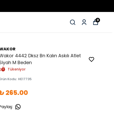
0
WAKOR
Wakor 4442 Dksz Bn Kalın Askılı Atlet
Siyah M Beden
Tükeniyor
Ürün Kodu
:
HE17735
₺ 265.00
Paylaş
: