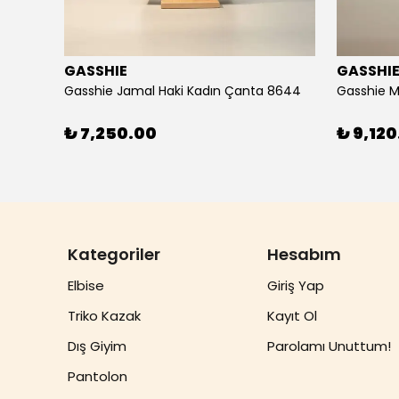
GASSHIE
GASSHI
Gasshie Andora Beyaz Kadın Çanta 8684
Gasshie Jamal Haki Kadın Çanta 8644
Gasshie M
₺ 7,250.00
₺ 9,120
Kategoriler
Hesabım
Elbise
Giriş Yap
Triko Kazak
Kayıt Ol
Dış Giyim
Parolamı Unuttum!
Pantolon