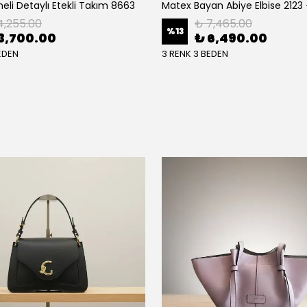
eli Detaylı Etekli Takım 8663
Matex Bayan Abiye Elbise 2123
4,255.00
₺ 7,465.00
%
13
3,700.00
₺ 6,490.00
EDEN
3 RENK 3 BEDEN