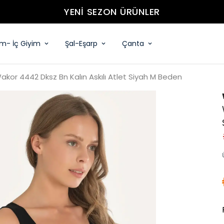
YENİ SEZON ÜRÜNLER
im- İç Giyim
Şal-Eşarp
Çanta
akor 4442 Dksz Bn Kalın Askılı Atlet Siyah M Beden