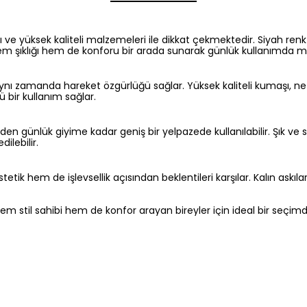
ve yüksek kaliteli malzemeleri ile dikkat çekmektedir. Siyah renkt
ı, hem şıklığı hem de konforu bir arada sunarak günlük kullanımda 
 aynı zamanda hareket özgürlüğü sağlar. Yüksek kaliteli kumaşı, nefe
ü bir kullanım sağlar.
inden günlük giyime kadar geniş bir yelpazede kullanılabilir. Şık ve
ilebilir.
k hem de işlevsellik açısından beklentileri karşılar. Kalın askıları,
 hem stil sahibi hem de konfor arayan bireyler için ideal bir seçimdi