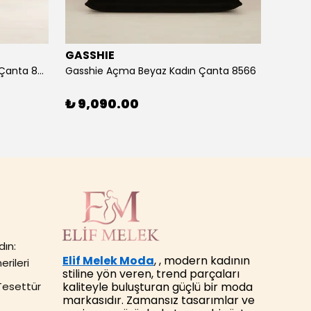
GASSHIE
GASS
Gasshie Andora Pembe Kadın Çanta 8685
Gasshie Açma Beyaz Kadın Çanta 8566
₺ 9,090.00
₺ 7,
dın:
Elif Melek Moda
, , modern kadının
erileri
stiline yön veren, trend parçaları
kaliteyle buluşturan güçlü bir moda
Tesettür
markasıdır. Zamansız tasarımlar ve