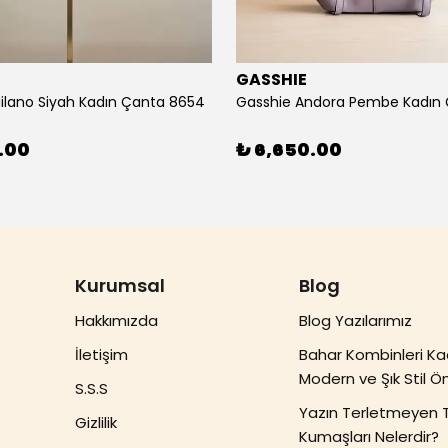
E
GASSHIE
ilano Siyah Kadın Çanta 8654
.00
₺ 6,650.00
Kurumsal
Blog
Hakkımızda
Blog Yazılarımız
İletişim
Bahar Kombinleri Ka
Modern ve Şık Stil Ön
S.S.S
Yazın Terletmeyen 
Gizlilik
Kumaşları Nelerdir?