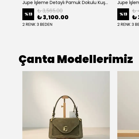
NPrive Bağlama Detaylı Çizgili Gömlek F19456
Jupe İşleme Detaylı Pamuk Dokulu Kuşaklı Kap 9305
Jupe İşlem
₺ 3,565.00
₺ 
%
13
%
13
₺ 3,100.00
₺ 
2 RENK 3 BEDEN
2 RENK 3 B
Çanta Modellerimiz