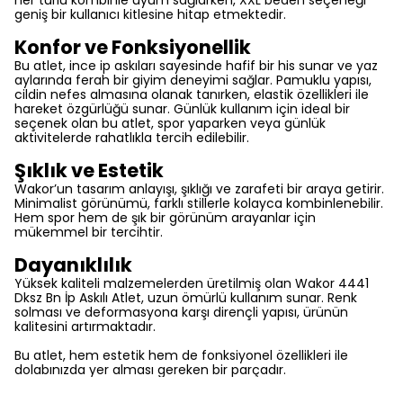
her türlü kombinle uyum sağlarken, XXL beden seçeneği
geniş bir kullanıcı kitlesine hitap etmektedir.
Konfor ve Fonksiyonellik
Bu atlet, ince ip askıları sayesinde hafif bir his sunar ve yaz
aylarında ferah bir giyim deneyimi sağlar. Pamuklu yapısı,
cildin nefes almasına olanak tanırken, elastik özellikleri ile
hareket özgürlüğü sunar. Günlük kullanım için ideal bir
seçenek olan bu atlet, spor yaparken veya günlük
aktivitelerde rahatlıkla tercih edilebilir.
Şıklık ve Estetik
Wakor’un tasarım anlayışı, şıklığı ve zarafeti bir araya getirir.
Minimalist görünümü, farklı stillerle kolayca kombinlenebilir.
Hem spor hem de şık bir görünüm arayanlar için
mükemmel bir tercihtir.
Dayanıklılık
Yüksek kaliteli malzemelerden üretilmiş olan Wakor 4441
Dksz Bn İp Askılı Atlet, uzun ömürlü kullanım sunar. Renk
solması ve deformasyona karşı dirençli yapısı, ürünün
kalitesini artırmaktadır.
Bu atlet, hem estetik hem de fonksiyonel özellikleri ile
dolabınızda yer alması gereken bir parçadır.