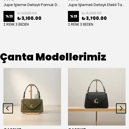
Jupe İşleme Detaylı Pamuk Dokulu Kuşaklı Kap 9305
Jupe İşlemeli Detaylı Etekli Takım 8663
₺ 3,565.00
₺ 4,255.00
%
13
%
13
₺ 3,100.00
₺ 3,700.00
2 RENK 3 BEDEN
2 RENK 3 BEDEN
Çanta Modellerimiz