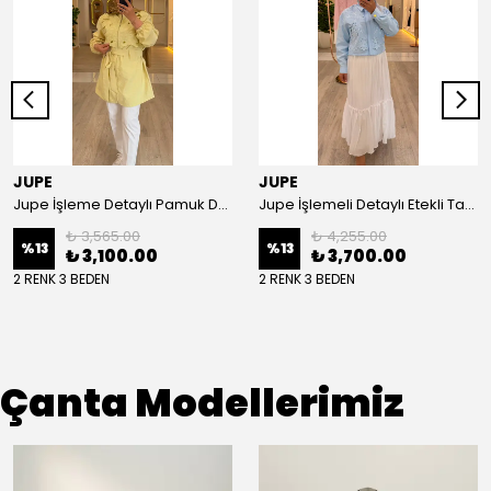
JUPE
JUPE
Jupe İşleme Detaylı Pamuk Dokulu Kuşaklı Kap 9305
Jupe İşlemeli Detaylı Etekli Takım 8663
₺ 3,565.00
₺ 4,255.00
%
13
%
13
₺ 3,100.00
₺ 3,700.00
2 RENK 3 BEDEN
2 RENK 3 BEDEN
Çanta Modellerimiz