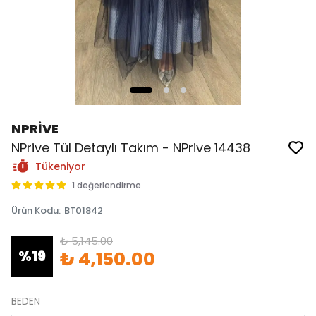
NPRİVE
NPrive Tül Detaylı Takım - NPrive 14438
Tükeniyor
1 değerlendirme
Ürün Kodu
:
BT01842
₺ 5,145.00
%
19
₺ 4,150.00
BEDEN