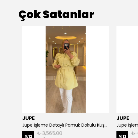
Çok Satanlar
JUPE
JUPE
NPrive Bağlama Detaylı Çizgili Gömlek F19456
Jupe İşleme Detaylı Pamuk Dokulu Kuşaklı Kap 9305
Jupe İşlem
₺ 3,565.00
₺ 
%
13
%
13