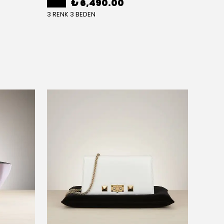
₺ 6,490.00
3 RENK 3 BEDEN
3 RENK