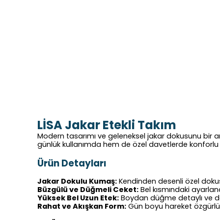
LİSA
Jakar
Etekli Takım
Modern tasarımı ve geleneksel
jakar
dokusunu bir a
günlük kullanımda hem de özel davetlerde konforlu b
Ürün Detayları
Jakar
Dokulu Kumaş:
Kendinden desenli özel dokusu
Büzgülü ve Düğmeli Ceket:
Bel kısmındaki ayarlan
Yüksek Bel Uzun Etek:
Boydan düğme detaylı ve dökü
Rahat ve Akışkan Form:
Gün boyu hareket özgürlü