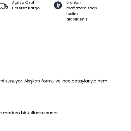
Açılışa Özel
ürünleri
Ücretsiz Kargo
mağazamızdan
teslim
alabilirsiniz.
halini sunuyor. Akışkan formu ve ince detaylarıyla hem
a modern bir kullanım sunar.