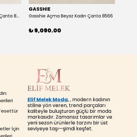
GASSHIE
GASS
Gasshie Andora Pembe Kadın Çanta 8685
Gasshie Açma Beyaz Kadın Çanta 8566
₺ 9,090.00
₺ 7,
dın:
Elif Melek Moda
, , modern kadının
erileri
stiline yön veren, trend parçaları
kaliteyle buluşturan güçlü bir moda
Tesettür
markasıdır. Zamansız tasarımlar ve
yeni sezon ürünlerle tarzını bir üst
seviyeye taşı—şimdi keşfet.
tler İçin
rileri