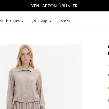
YENİ SEZON ÜRÜNLER
im- İç Giyim
Şal-Eşarp
Çanta