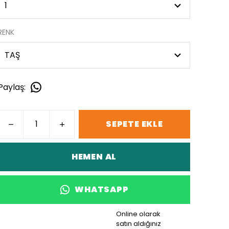
RENK
Paylaş
:
SEPETE EKLE
HEMEN AL
WHATSAPP
Online olarak
satın aldığınız