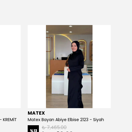
MATEX
MATE
 - KREMİT
Matex Bayan Abiye Elbise 2123 - Siyah
Matex 
₺ 7,465.00
%
13
%
13