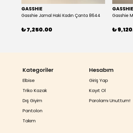
GASSHIE
GASSHI
Gasshie Andora Beyaz Kadın Çanta 8684
Gasshie Jamal Haki Kadın Çanta 8644
Gasshie M
₺ 7,250.00
₺ 9,120
Kategoriler
Hesabım
Elbise
Giriş Yap
Triko Kazak
Kayıt Ol
Dış Giyim
Parolamı Unuttum!
Pantolon
Takım