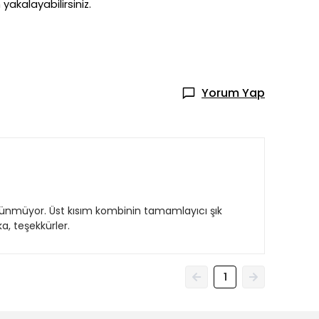
akalayabilirsiniz.
Yorum Yap
örünmüyor. Üst kısım kombinin tamamlayıcı şık
ka, teşekkürler.
1