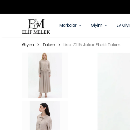
Markalar
Giyim
Ev Giy
Giyim
Takım
Lisa 7215 Jakar Etekli Takım