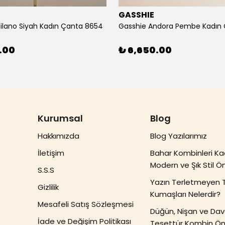
E
GASSHIE
ilano Siyah Kadın Çanta 8654
.00
₺ 6,650.00
Kurumsal
Blog
Hakkımızda
Blog Yazılarımız
İletişim
Bahar Kombinleri Ka
Modern ve Şık Stil Ön
S.S.S
Yazın Terletmeyen 
Gizlilik
Kumaşları Nelerdir?
Mesafeli Satış Sözleşmesi
Düğün, Nişan ve Dave
İade ve Değişim Politikası
Tesettür Kombin Öne