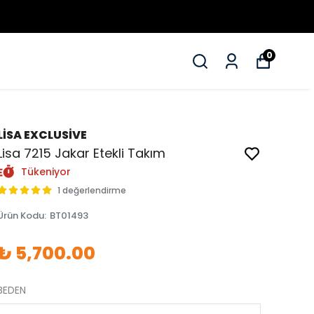
0
LİSA EXCLUSİVE
Lisa 7215 Jakar Etekli Takım
Tükeniyor
1 değerlendirme
Ürün Kodu
:
BT01493
₺ 5,700.00
BEDEN