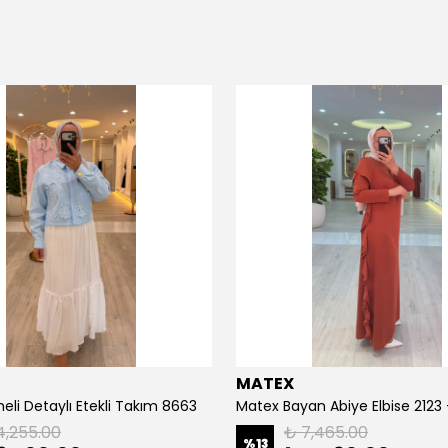
MATEX
eli Detaylı Etekli Takım 8663
Matex Bayan Abiye Elbise 2123
4,255.00
₺ 7,465.00
%
13