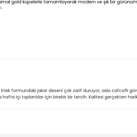
inimal
gold
küpelerle tamamlayarak modern ve şık bir görünüm y
.
. Etek formundaki jakar deseni çok zarif duruyor, asla cafcaflı g
afta içi toplantılar için birebir bir tercih. Kalitesi gerçekten hari