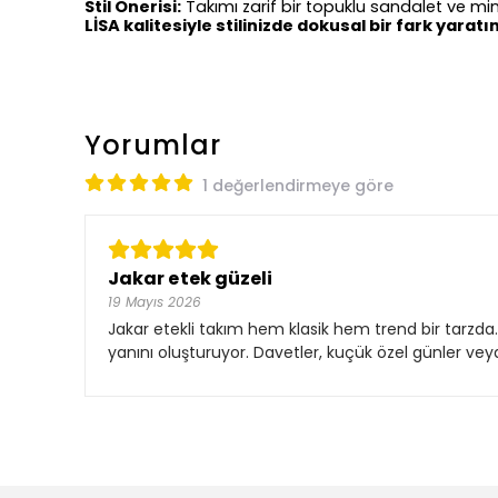
Stil Önerisi:
Takımı zarif bir topuklu sandalet ve m
LİSA kalitesiyle stilinizde dokusal bir fark yaratın
Yorumlar
1 değerlendirmeye göre
Jakar etek güzeli
19 Mayıs 2026
Jakar etekli takım hem klasik hem trend bir tarzda
yanını oluşturuyor. Davetler, kuçük özel günler veya h