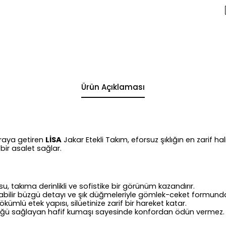
Ürün Açıklaması
raya getiren
LİSA
Jakar
Etekli Takım, eforsuz şıklığın en zarif 
ir asalet sağlar.
, takıma derinlikli ve sofistike bir görünüm kazandırır.
abilir büzgü detayı ve şık düğmeleriyle gömlek-ceket formund
mlü etek yapısı, silüetinize zarif bir hareket katar.
ğü sağlayan hafif kumaşı sayesinde konfordan ödün vermez.