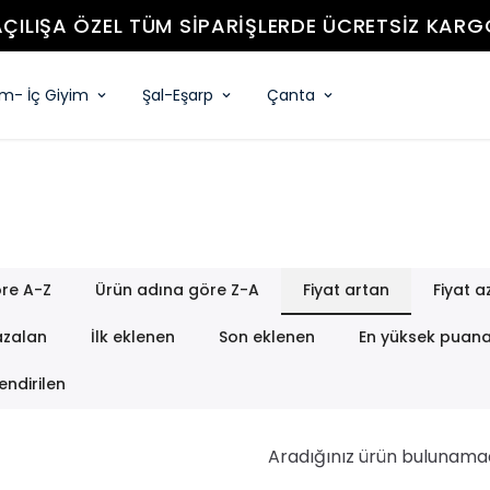
YENİ SEZON ÜRÜNLER
im- İç Giyim
Şal-Eşarp
Çanta
re A-Z
Ürün adına göre Z-A
Fiyat artan
Fiyat a
azalan
İlk eklenen
Son eklenen
En yüksek puan
endirilen
Aradığınız ürün bulunama