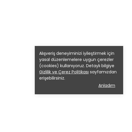
Alışveriş deneyiminizi iyileştirmek için
yasal düzenlemelere uygun çerezler
(cookies) kullanıyoruz. Detaylı bilgiye
Gizlilik ve Çerez Politikası
sayfamızdan
erişebilirsiniz.
Anladım