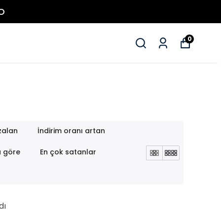
0
zalan
İndirim oranı artan
a göre
En çok satanlar
dı