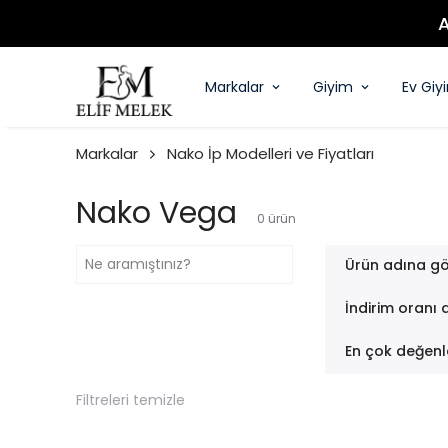
Markalar
Giyim
Ev Giy
Markalar
Nako İp Modelleri ve Fiyatları
Nako Vega
0
ürün
Ürün adına gö
İndirim oranı 
En çok değenl
Filtreleri temizle