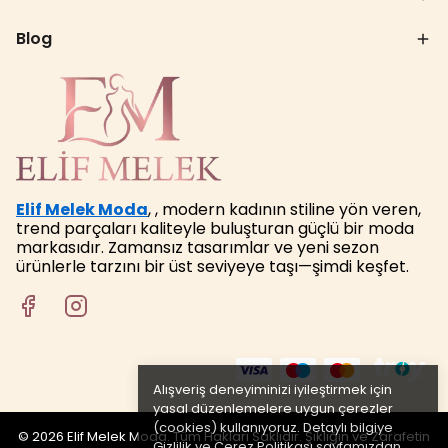
Blog
Elif Melek Moda
, , modern kadının stiline yön veren,
trend parçaları kaliteyle buluşturan güçlü bir moda
markasıdır. Zamansız tasarımlar ve yeni sezon
ürünlerle tarzını bir üst seviyeye taşı—şimdi keşfet.
Alışveriş deneyiminizi iyileştirmek için
yasal düzenlemelere uygun çerezler
(cookies) kullanıyoruz. Detaylı bilgiye
© 2026 Elif Melek Moda. Tüm Hakları Saklıdır. Şıklığın ve Zarafetin
Gizlilik ve Çerez Politikası
sayfamızdan