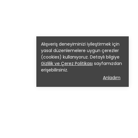
Alışveriş deneyiminizi iyileştirmek için
yasal düzenlemelere uygun çerezler
(cookies) kullanıyoruz. Detaylı bilgiye
Gizlilik ve Çerez Politikası
sayfamızdan
erişebilirsiniz.
Anladım
lif Melek Moda