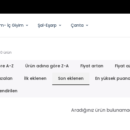
YENİ SEZON ÜRÜNLER
im- İç Giyim
Şal-Eşarp
Çanta
0
ürün
re A-Z
Ürün adına göre Z-A
Fiyat artan
Fiyat a
azalan
İlk eklenen
Son eklenen
En yüksek puan
endirilen
Aradığınız ürün bulunama