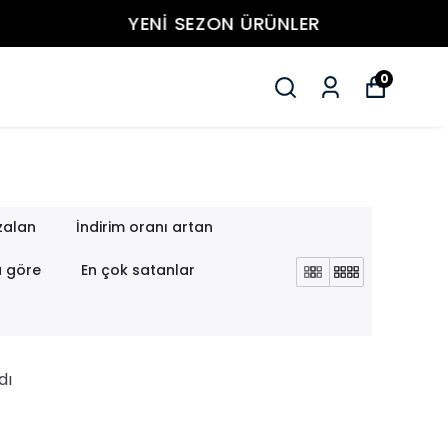
0
zalan
İndirim oranı artan
a göre
En çok satanlar
dı