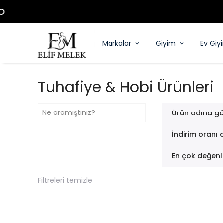
Markalar
Giyim
Ev Giy
Tuhafiye & Hobi Ürünleri
Ürün adına gö
İndirim oranı 
En çok değenl
Filtreleri temizle