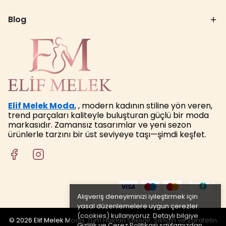
Blog
Elif Melek Moda
, , modern kadının stiline yön veren,
trend parçaları kaliteyle buluşturan güçlü bir moda
markasıdır. Zamansız tasarımlar ve yeni sezon
ürünlerle tarzını bir üst seviyeye taşı—şimdi keşfet.
Alışveriş deneyiminizi iyileştirmek için
yasal düzenlemelere uygun çerezler
(cookies) kullanıyoruz. Detaylı bilgiye
© 2026 Elif Melek Moda. Tüm Hakları Saklıdır. Şıklığın ve Zarafetin
Gizlilik ve Çerez Politikası
sayfamızdan