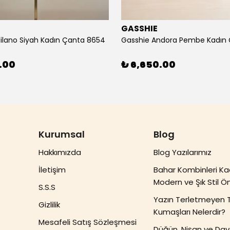
E
GASSHIE
ilano Siyah Kadın Çanta 8654
.00
₺ 6,650.00
Kurumsal
Blog
Hakkımızda
Blog Yazılarımız
İletişim
Bahar Kombinleri Ka
Modern ve Şık Stil Ön
S.S.S
Yazın Terletmeyen 
Gizlilik
Kumaşları Nelerdir?
Mesafeli Satış Sözleşmesi
Düğün, Nişan ve Dave