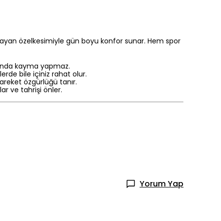
rlayan özelkesimiyle gün boyu konfor sunar. Hem spor
asında kayma yapmaz.
de bile içiniz rahat olur.
areket özgürlüğü tanır.
r ve tahrişi önler.
Yorum Yap