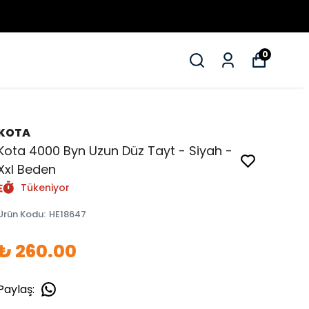
0
KOTA
Kota 4000 Byn Uzun Düz Tayt - Siyah -
Xxl Beden
Tükeniyor
Ürün Kodu
:
HE18647
₺ 260.00
Paylaş
: