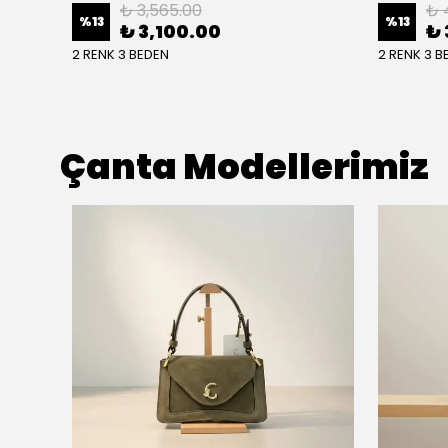
₺ 3,565.00
₺ 
%
13
%
13
₺ 3,100.00
₺ 
2 RENK 3 BEDEN
2 RENK 3 B
Çanta Modellerimiz