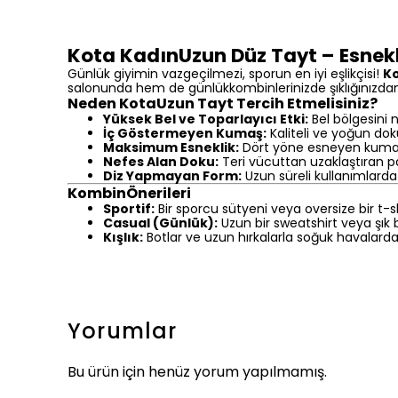
Kota KadınUzun Düz Tayt – Esnekli
Günlük giyimin vazgeçilmezi, sporun en iyi eşlikçisi!
K
salonunda hem de günlükkombinlerinizde şıklığınızd
Neden KotaUzun Tayt Tercih Etmelisiniz?
Yüksek Bel ve Toparlayıcı Etki:
Bel bölgesini
İç Göstermeyen Kumaş:
Kaliteli ve yoğun dok
Maksimum Esneklik:
Dört yöne esneyen kumaş t
Nefes Alan Doku:
Teri vücuttan uzaklaştıran pam
Diz Yapmayan Form:
Uzun süreli kullanımlarda
KombinÖnerileri
Sportif:
Bir sporcu sütyeni veya oversize bir t-
Casual (Günlük):
Uzun bir sweatshirt veya şık b
Kışlık:
Botlar ve uzun hırkalarla soğuk havalarda 
Yorumlar
Bu ürün için henüz yorum yapılmamış.