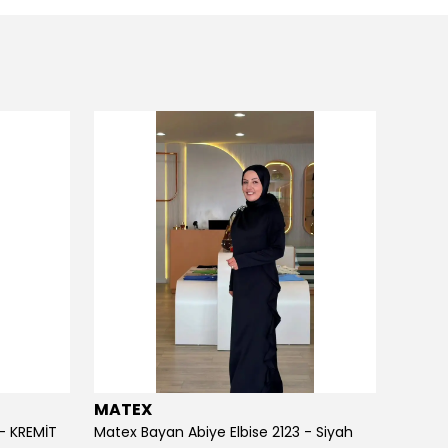
MATEX
MATE
 - KREMİT
Matex Bayan Abiye Elbise 2123 - Siyah
Matex 