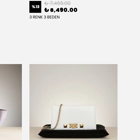
₺ 7,465.00
%
13
%
13
₺ 6,490.00
3 RENK 3 BEDEN
3 RENK