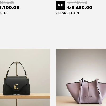
4,255.00
₺ 7,465.00
%
13
3,700.00
₺ 6,490.00
EDEN
3 RENK 3 BEDEN