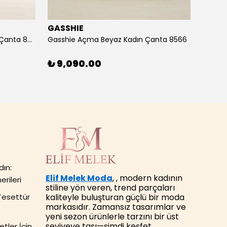
GASSHIE
GASS
Gasshie Andora Pembe Kadın Çanta 8685
Gasshie Açma Beyaz Kadın Çanta 8566
₺ 9,090.00
₺ 7,
dın:
Elif Melek Moda
, , modern kadının
erileri
stiline yön veren, trend parçaları
kaliteyle buluşturan güçlü bir moda
Tesettür
markasıdır. Zamansız tasarımlar ve
yeni sezon ürünlerle tarzını bir üst
seviyeye taşı—şimdi keşfet.
tler İçin