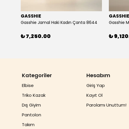
GASSHIE
GASSHI
Gasshie Andora Beyaz Kadın Çanta 8684
Gasshie Jamal Haki Kadın Çanta 8644
Gasshie M
₺ 7,250.00
₺ 9,120
Kategoriler
Hesabım
Elbise
Giriş Yap
Triko Kazak
Kayıt Ol
Dış Giyim
Parolamı Unuttum!
Pantolon
Takım