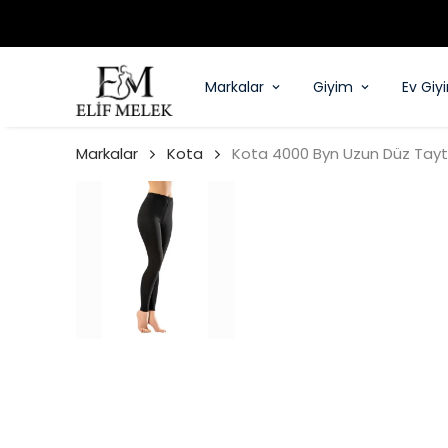
Markalar
Giyim
Ev Giy
Markalar
Kota
Kota 4000 Byn Uzun Düz Tayt 