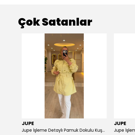
Çok Satanlar
JUPE
JUPE
NPrive Bağlama Detaylı Çizgili Gömlek F19456
Jupe İşleme Detaylı Pamuk Dokulu Kuşaklı Kap 9305
Jupe İşlem