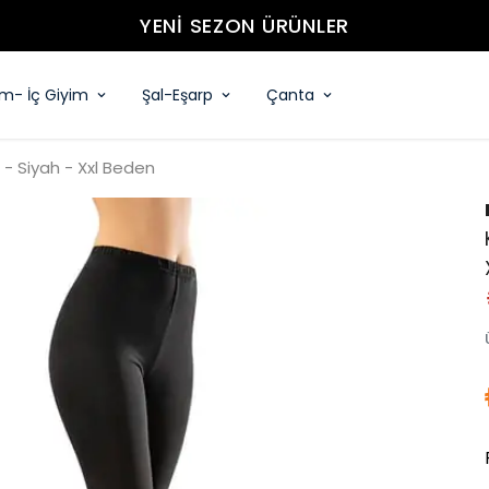
YENİ SEZON ÜRÜNLER
im- İç Giyim
Şal-Eşarp
Çanta
- Siyah - Xxl Beden