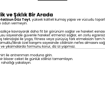
k ve Şıklık Bir Arada
otaUzun Düz Tayt
, yüksek kaliteli kumaş yapısı ve vücudu topa
an ödün vermeyin.
 nazikçe kavrayarak daha fit bir görünüm sağlar ve hareket esn
usu sayesinde güvenle hareket etmenizi sağlar, en zorlu egzersizler
eknolojisi ile yoga, fitness veya yürüyüş fark etmeksizin tam h
uklu/likralı özel karışımı sayesinde cildinizin nefes almasını sağla
 ve yıkamalarda formunu korur, diz izi yapmaz.
shirt ile antrenman moduna girin.
ir blazer ceket ile günlük stilinizi tamamlayın.
rahatlığı yakalayın.