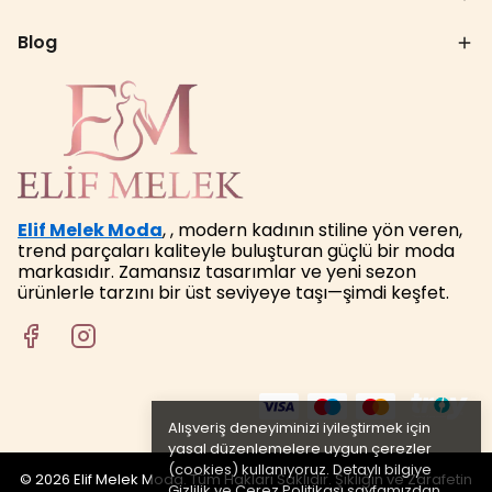
Blog
Elif Melek Moda
, , modern kadının stiline yön veren,
trend parçaları kaliteyle buluşturan güçlü bir moda
markasıdır. Zamansız tasarımlar ve yeni sezon
ürünlerle tarzını bir üst seviyeye taşı—şimdi keşfet.
Alışveriş deneyiminizi iyileştirmek için
yasal düzenlemelere uygun çerezler
(cookies) kullanıyoruz. Detaylı bilgiye
© 2026 Elif Melek Moda. Tüm Hakları Saklıdır. Şıklığın ve Zarafetin
Gizlilik ve Çerez Politikası
sayfamızdan