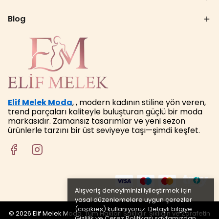
Blog
Elif Melek Moda
, , modern kadının stiline yön veren,
trend parçaları kaliteyle buluşturan güçlü bir moda
markasıdır. Zamansız tasarımlar ve yeni sezon
ürünlerle tarzını bir üst seviyeye taşı—şimdi keşfet.
Alışveriş deneyiminizi iyileştirmek için
yasal düzenlemelere uygun çerezler
(cookies) kullanıyoruz. Detaylı bilgiye
© 2026 Elif Melek Moda. Tüm Hakları Saklıdır. Şıklığın ve Zarafetin
Gizlilik ve Çerez Politikası
sayfamızdan