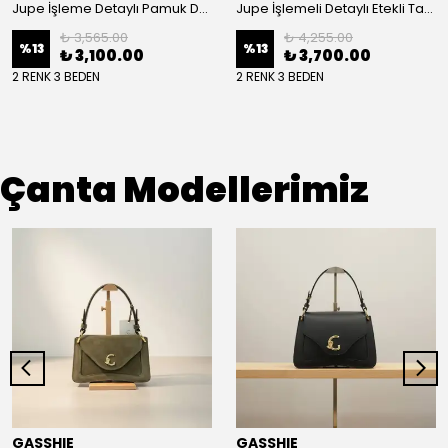
Jupe İşleme Detaylı Pamuk Dokulu Kuşaklı Kap 9305
Jupe İşlemeli Detaylı Etekli Takım 8663
₺ 3,565.00
₺ 4,255.00
%
13
%
13
₺ 3,100.00
₺ 3,700.00
2 RENK 3 BEDEN
2 RENK 3 BEDEN
Çanta Modellerimiz
GASSHIE
GASSHIE