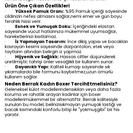
Ürün Öne Çıkan Özellikleri
Yüksek Pamuk Oranı:
%95 Pamuk içeriği sayesinde
·
cildinizin nefes almasını sağlar,nemi emer ve gün boyu
ferahlık hissi verir.
Esnek ve Yumuşak Doku:
İçeriğindeki elastan
·
sayesinde vücut hatlarınıza mükemmel uyumsağlar,
hareketlerinizi kısıtlamaz.
İz Yapmayan Tasarım:
İnce dikiş yapısı ve bacakları
·
kavrayan kesimi sayesinde darpantolon, etek veya
taytların altından belirgin iz yapmaz.
Hijyenik ve Sağlıklı:
Hassas ciltler düşünülerek
·
üretilmiştir; tahrişi önler vesağlıklı bir kullanım sunar.
Dayanıklı Yapı:
Kaliteli kumaşı sayesinde sık
·
yıkamalarda bile formunu kaybetmez,uzun ömürlü
kullanım sağlar.
Neden Berrak Kadın Boxer TercihEtmelisiniz?
Geleneksel külot modellerindensıkılan veya daha fazla
koruma ve rahatlık arayan kadınlar için boxer
modellerimükemmel bir alternatiftir. Berrak kalitesiyle
sunulan bu model, belinizisıkmayan yumuşak lastiği ve
bacak kısmındaki konforlu bitişi ile "yokmuşgibi" bir his
yaratır.