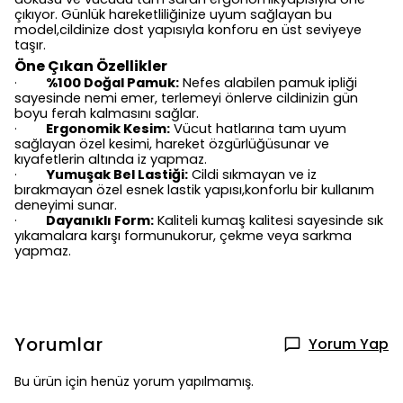
çıkıyor. Günlük hareketliliğinize uyum sağlayan bu
model,cildinize dost yapısıyla konforu en üst seviyeye
taşır.
Öne Çıkan Özellikler
%100 Doğal Pamuk:
Nefes alabilen pamuk ipliği
·
sayesinde nemi emer, terlemeyi önlerve cildinizin gün
boyu ferah kalmasını sağlar.
Ergonomik Kesim:
Vücut hatlarına tam uyum
·
sağlayan özel kesimi, hareket özgürlüğüsunar ve
kıyafetlerin altında iz yapmaz.
Yumuşak Bel Lastiği:
Cildi sıkmayan ve iz
·
bırakmayan özel esnek lastik yapısı,konforlu bir kullanım
deneyimi sunar.
Dayanıklı Form:
Kaliteli kumaş kalitesi sayesinde sık
·
yıkamalara karşı formunukorur, çekme veya sarkma
yapmaz.
Yorumlar
Yorum Yap
Bu ürün için henüz yorum yapılmamış.