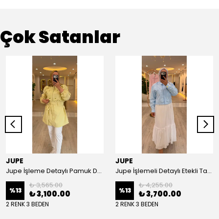
Çok Satanlar
JUPE
JUPE
Jupe İşleme Detaylı Pamuk Dokulu Kuşaklı Kap 9305
Jupe İşlemeli Detaylı Etekli Takım 8663
₺ 3,565.00
₺ 4,255.00
%
13
%
13
₺ 3,100.00
₺ 3,700.00
2 RENK 3 BEDEN
2 RENK 3 BEDEN