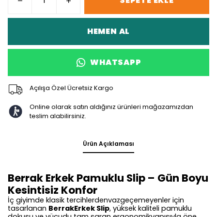
SEPETE EKLE
HEMEN AL
WHATSAPP
Açılışa Özel Ücretsiz Kargo
Online olarak satın aldığınız ürünleri mağazamızdan
teslim alabilirsiniz.
Ürün Açıklaması
Berrak Erkek Pamuklu Slip – Gün Boyu
Kesintisiz Konfor
İç giyimde klasik tercihlerdenvazgeçemeyenler için
tasarlanan
BerrakErkek Slip
, yüksek kaliteli pamuklu
dokusu ve vücudu tam saran ergonomikyapısıyla öne