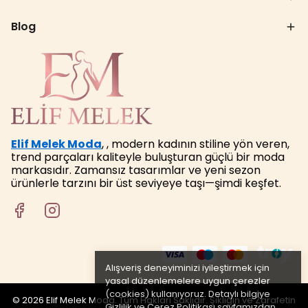
Blog
Elif Melek Moda
, , modern kadının stiline yön veren,
trend parçaları kaliteyle buluşturan güçlü bir moda
markasıdır. Zamansız tasarımlar ve yeni sezon
ürünlerle tarzını bir üst seviyeye taşı—şimdi keşfet.
Alışveriş deneyiminizi iyileştirmek için
yasal düzenlemelere uygun çerezler
(cookies) kullanıyoruz. Detaylı bilgiye
© 2026 Elif Melek Moda. Tüm Hakları Saklıdır. Şıklığın ve Zarafetin
Gizlilik ve Çerez Politikası
sayfamızdan