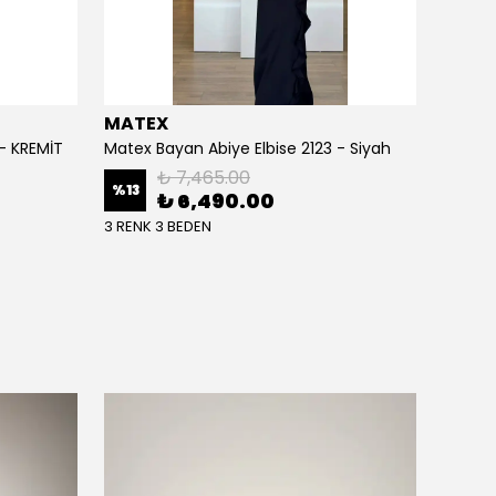
MATEX
MATE
 - KREMİT
Matex Bayan Abiye Elbise 2123 - Siyah
Matex 
₺ 7,465.00
%
13
%
13
₺ 6,490.00
3 RENK 3 BEDEN
3 RENK