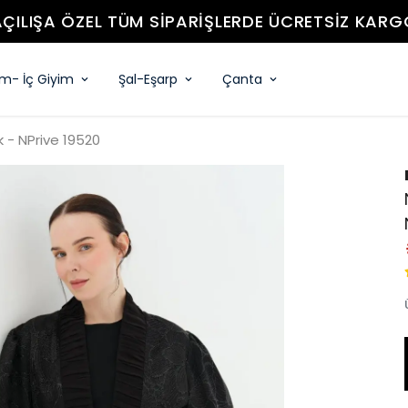
AÇILIŞA ÖZEL TÜM SIPARIŞLERDE ÜCRETSIZ KARG
im- İç Giyim
Şal-Eşarp
Çanta
k - NPrive 19520