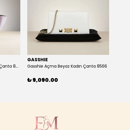
GASSHIE
GASS
Gasshie Andora Pembe Kadın Çanta 8685
Gasshie Açma Beyaz Kadın Çanta 8566
₺ 9,090.00
₺ 7,