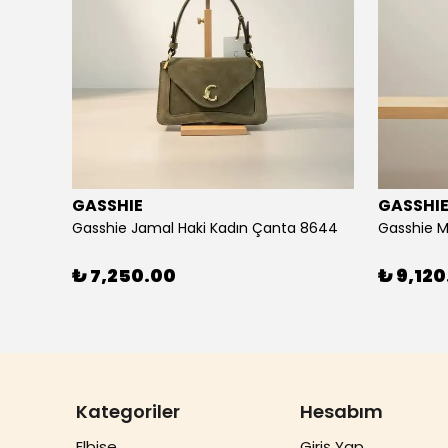
GASSHIE
GASSHI
Gasshie Andora Beyaz Kadın Çanta 8684
Gasshie Jamal Haki Kadın Çanta 8644
Gasshie M
₺ 7,250.00
₺ 9,120
Kategoriler
Hesabım
Elbise
Giriş Yap