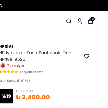
O
0
NPRİVE
NPrive Jakar Tunik Pantolonlu Tk -
NPrive 19520
Tükeniyor
1 değerlendirme
Ürün Kodu
:
BT01706
₺ 4,210.00
%
19
₺ 3,400.00