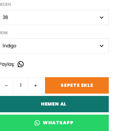
BEDEN
RENK
Paylaş
:
SEPETE EKLE
HEMEN AL
WHATSAPP