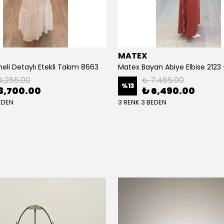
MATEX
eli Detaylı Etekli Takım 8663
Matex Bayan Abiye Elbise 2123
4,255.00
₺ 7,465.00
%
13
3,700.00
₺ 6,490.00
EDEN
3 RENK 3 BEDEN