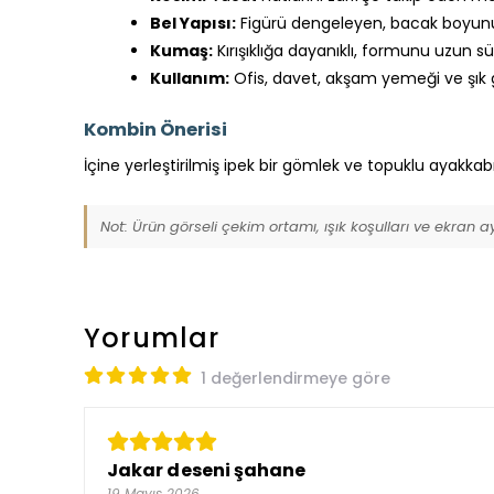
Bel Yapısı:
Figürü dengeleyen, bacak boyun
Kumaş:
Kırışıklığa dayanıklı, formunu uzun sü
Kullanım:
Ofis, davet, akşam yemeği ve şık 
Kombin Önerisi
İçine yerleştirilmiş ipek bir gömlek ve topuklu ayakkabıla
Not: Ürün görseli çekim ortamı, ışık koşulları ve ekran 
Yorumlar
1 değerlendirmeye göre
Jakar deseni şahane
19 Mayıs 2026