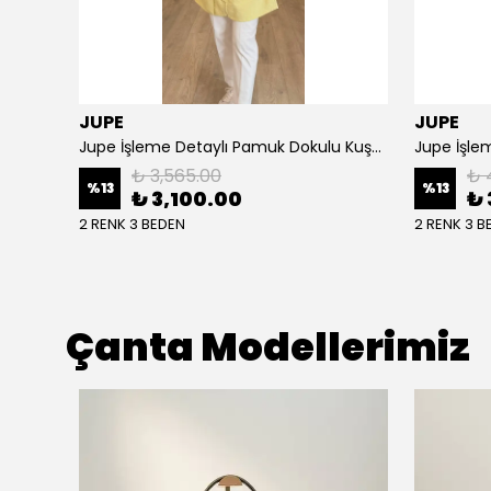
JUPE
JUPE
NPrive Bağlama Detaylı Çizgili Gömlek F19456
Jupe İşleme Detaylı Pamuk Dokulu Kuşaklı Kap 9305
Jupe İşlem
₺ 3,565.00
₺ 
%
13
%
13
₺ 3,100.00
₺ 
2 RENK 3 BEDEN
2 RENK 3 B
Çanta Modellerimiz