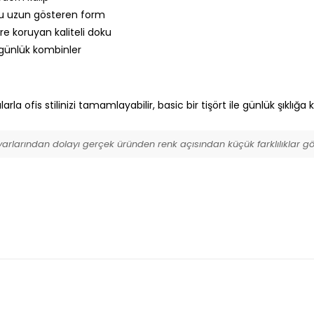
u uzun gösteren form
re koruyan kaliteli doku
günlük kombinler
rla ofis stilinizi tamamlayabilir, basic bir tişört ile günlük şıklığa 
ayarlarından dolayı gerçek üründen renk açısından küçük farklılıklar gös