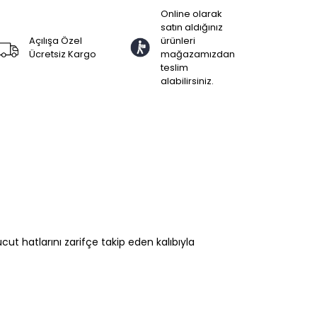
Online olarak
satın aldığınız
Açılışa Özel
ürünleri
Ücretsiz Kargo
mağazamızdan
teslim
alabilirsiniz.
t hatlarını zarifçe takip eden kalıbıyla