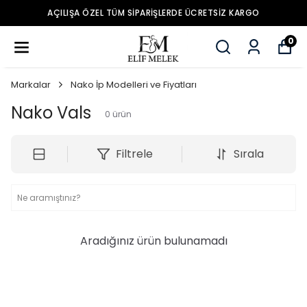
 TÜM SIPARIŞLERDE ÜCRETSIZ KARGO
0
Markalar
Nako İp Modelleri ve Fiyatları
Nako Vals
0
ürün
Filtrele
Sırala
Aradığınız ürün bulunamadı