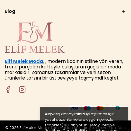
Blog
Elif Melek Moda
, , modern kadının stiline yön veren,
trend parçaları kaliteyle buluşturan güçlü bir moda
markasıdır. Zamansız tasarımlar ve yeni sezon
ürünlerle tarzını bir üst seviyeye taşı—şimdi keşfet.
Alışveriş deneyiminizi iyileştirmek için
yasal düzenlemelere uygun çerezler
(cookies) kullanıyoruz. Detaylı bilgiye
© 2026 Elif Melek Moda. Tüm Hakları Saklıdır. Şıklığın ve Zarafetin
Gizlilik ve Çerez Politikası
sayfamızdan