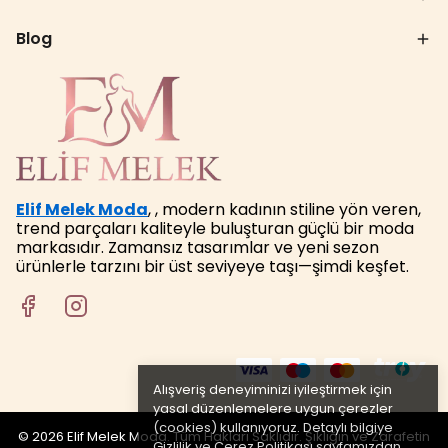
Blog
Elif Melek Moda
, , modern kadının stiline yön veren,
trend parçaları kaliteyle buluşturan güçlü bir moda
markasıdır. Zamansız tasarımlar ve yeni sezon
ürünlerle tarzını bir üst seviyeye taşı—şimdi keşfet.
Alışveriş deneyiminizi iyileştirmek için
yasal düzenlemelere uygun çerezler
(cookies) kullanıyoruz. Detaylı bilgiye
© 2026 Elif Melek Moda. Tüm Hakları Saklıdır. Şıklığın ve Zarafetin
Gizlilik ve Çerez Politikası
sayfamızdan