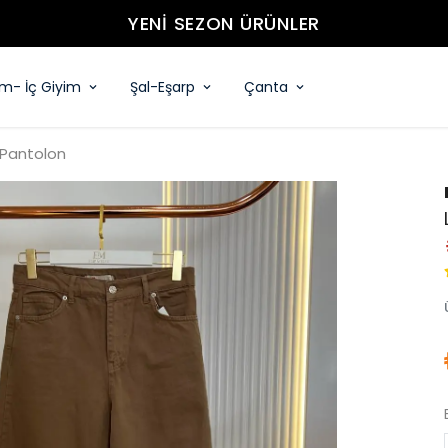
YENİ SEZON ÜRÜNLER
im- İç Giyim
Şal-Eşarp
Çanta
 Pantolon