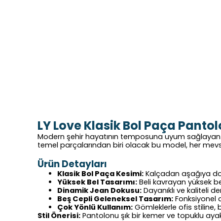
LY
Love
Klasik Bol Paça Panto
Modern şehir hayatının temposuna uyum sağlaya
temel parçalarından biri olacak bu model, her mevsi
Ürün Detayları
Klasik Bol Paça Kesimi:
Kalçadan aşağıya doğ
Yüksek Bel Tasarımı:
Beli kavrayan yüksek b
Dinamik Jean Dokusu:
Dayanıklı ve kaliteli
Beş Cepli Geleneksel Tasarım:
Fonksiyonel c
Çok Yönlü Kullanım:
Gömleklerle ofis stiline,
Stil Önerisi:
Pantolonu şık bir kemer ve topuklu ayakk