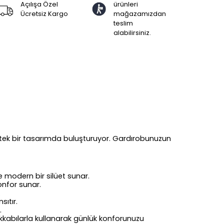
Açılışa Özel
ürünleri
Ücretsiz Kargo
mağazamızdan
teslim
alabilirsiniz.
 tek bir tasarımda buluşturuyor. Gardırobunuzun
modern bir silüet sunar.
onfor sunar.
.
ıtır.
.
akkabılarla kullanarak günlük konforunuzu