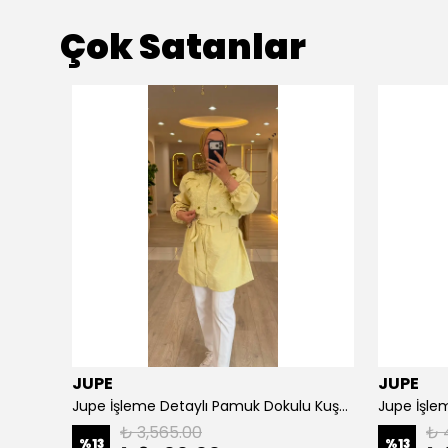
Çok Satanlar
JUPE
JUPE
NPrive Bağlama Detaylı Çizgili Gömlek F19456
Jupe İşleme Detaylı Pamuk Dokulu Kuşaklı Kap 9305
Jupe İşlem
₺ 3,565.00
₺ 
%
13
%
13