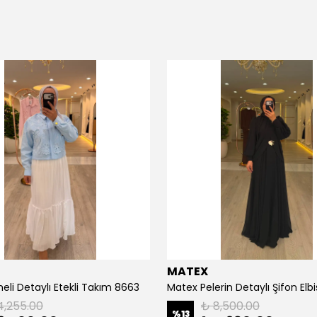
MATEX
eli Detaylı Etekli Takım 8663
Matex Pelerin Detaylı Şifon Elb
4,255.00
₺ 8,500.00
%
13