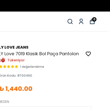
0
LY LOVE JEANS
LY Love 7019 Klasik Bol Paça Pantolon
Tükeniyor
1 değerlendirme
Ürün Kodu
:
BT00460
₺ 1,440.00
BEDEN