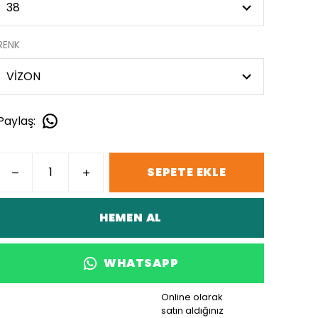
RENK
Paylaş
:
SEPETE EKLE
HEMEN AL
WHATSAPP
Online olarak
satın aldığınız