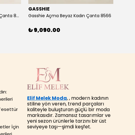
GASSHIE
GASS
Gasshie Andora Pembe Kadın Çanta 8685
Gasshie Açma Beyaz Kadın Çanta 8566
₺ 9,090.00
₺ 7,
dın:
Elif Melek Moda
, , modern kadının
erileri
stiline yön veren, trend parçaları
kaliteyle buluşturan güçlü bir moda
Tesettür
markasıdır. Zamansız tasarımlar ve
yeni sezon ürünlerle tarzını bir üst
seviyeye taşı—şimdi keşfet.
tler İçin
rileri