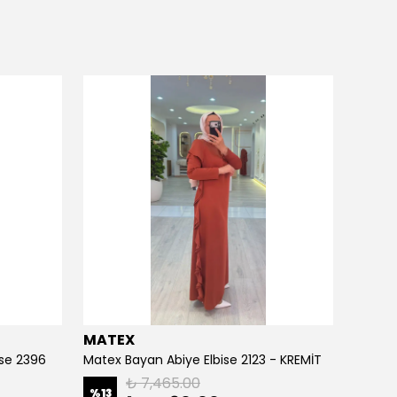
MATEX
MATE
ise 2396
Matex Bayan Abiye Elbise 2123 - KREMİT
Matex 
₺ 7,465.00
%
13
%
13