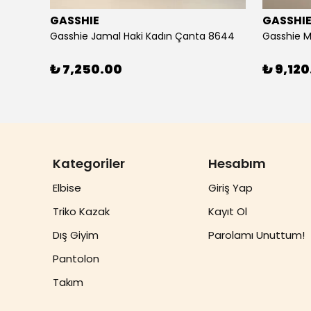
GASSHIE
GASSHI
Gasshie Andora Beyaz Kadın Çanta 8684
Gasshie Jamal Haki Kadın Çanta 8644
Gasshie M
₺ 7,250.00
₺ 9,120
Kategoriler
Hesabım
Elbise
Giriş Yap
Triko Kazak
Kayıt Ol
Dış Giyim
Parolamı Unuttum!
Pantolon
Takım