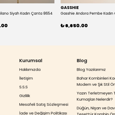
E
GASSHIE
ilano Siyah Kadın Çanta 8654
.00
₺ 6,650.00
Kurumsal
Blog
Hakkımızda
Blog Yazılarımız
İletişim
Bahar Kombinleri Ka
Modern ve Şık Stil Ön
S.S.S
Yazın Terletmeyen 
Gizlilik
Kumaşları Nelerdir?
Mesafeli Satış Sözleşmesi
Düğün, Nişan ve Dave
İade ve Değişim Politikası
Tesettür Kombin Öne