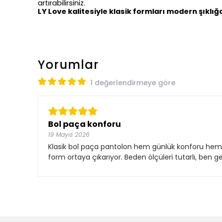
artırabilirsiniz.
LY
Love
kalitesiyle klasik formları modern şıklı
Yorumlar
1 değerlendirmeye göre
Bol paça konforu
19 Mayıs 2026
Klasik bol paça pantolon hem günlük konforu hem d
form ortaya çıkarıyor. Beden ölçüleri tutarlı, ben 