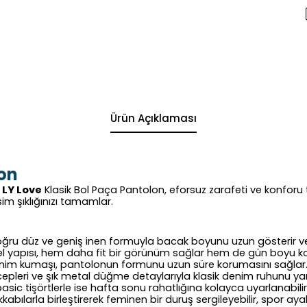
Ürün Açıklaması
lon
n
LY
Love
Klasik Bol Paça Pantolon, eforsuz zarafeti ve konforu
m şıklığınızı tamamlar.
ru düz ve geniş inen formuyla bacak boyunu uzun gösterir ve 
el yapısı, hem daha fit bir görünüm sağlar hem de gün boyu k
 denim kumaşı, pantolonun formunu uzun süre korumasını sağlar
epleri ve şık metal düğme detaylarıyla klasik denim ruhunu yans
basic
tişörtlerle ise hafta sonu rahatlığına kolayca uyarlanabilir
abılarla birleştirerek feminen bir duruş sergileyebilir, spor ay