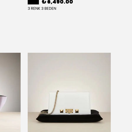
₺ 6,490.00
3 RENK 3 BEDEN
3 RENK