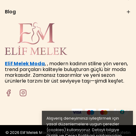
Blog
Elif Melek Moda
, , modern kadının stiline yön veren,
trend parçaları kaliteyle buluşturan güçlü bir moda
markasıdır. Zamansız tasarımlar ve yeni sezon
ürünlerle tarzını bir üst seviyeye taşı—şimdi keşfet.
Alışveriş deneyiminizi iyileştirmek için
yasal düzenlemelere uygun çerezler
(cookies) kullanıyoruz. Detaylı bilgiye
© 2026 Elif Melek Moda. Tüm Hakları Saklıdır. Şıklığın ve Zarafetin
Gizlilik ve Çerez Politikası
sayfamızdan