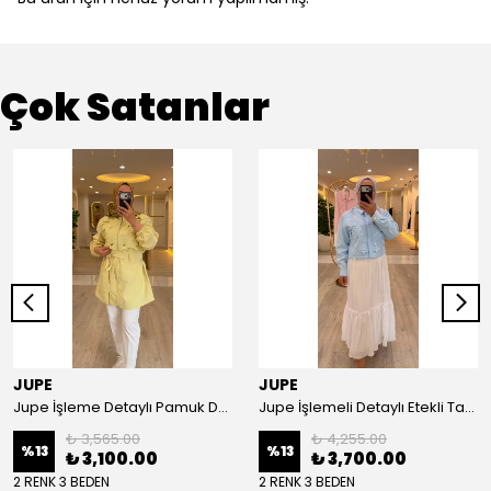
Çok Satanlar
JUPE
JUPE
Jupe İşleme Detaylı Pamuk Dokulu Kuşaklı Kap 9305
Jupe İşlemeli Detaylı Etekli Takım 8663
₺ 3,565.00
₺ 4,255.00
%
13
%
13
₺ 3,100.00
₺ 3,700.00
2 RENK 3 BEDEN
2 RENK 3 BEDEN