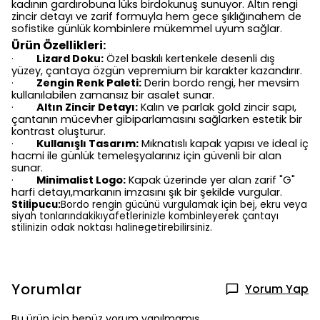
kadının gardırobuna lüks birdokunuş sunuyor. Altın rengi
zincir detayı ve zarif formuyla hem gece şıklığınahem de
sofistike günlük kombinlere mükemmel uyum sağlar.
Ürün Özellikleri:
Lizard Doku:
Özel baskılı kertenkele desenli dış
·
yüzey, çantaya özgün vepremium bir karakter kazandırır.
Zengin Renk Paleti:
Derin bordo rengi, her mevsim
·
kullanılabilen zamansız bir asalet sunar.
Altın Zincir Detayı:
Kalın ve parlak gold zincir sapı,
·
çantanın mücevher gibiparlamasını sağlarken estetik bir
kontrast oluşturur.
Kullanışlı Tasarım:
Mıknatıslı kapak yapısı ve ideal iç
·
hacmi ile günlük temeleşyalarınız için güvenli bir alan
sunar.
Minimalist Logo:
Kapak üzerinde yer alan zarif "G"
·
harfi detayı,markanın imzasını şık bir şekilde vurgular.
Stilİpucu:
Bordo rengin gücünü vurgulamak için bej, ekru veya
siyah tonlarındakikıyafetlerinizle kombinleyerek çantayı
stilinizin odak noktası halinegetirebilirsiniz.
Yorumlar
Yorum Yap
Bu ürün için henüz yorum yapılmamış.