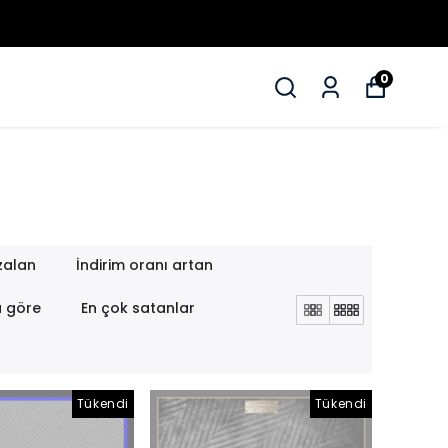
0
zalan
İndirim oranı artan
a göre
En çok satanlar
Tükendi
Tükendi