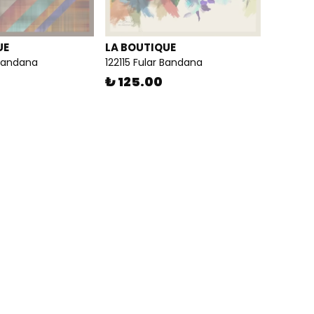
UE
LA BOUTIQUE
 Bandana
122115 Fular Bandana
₺ 125.00