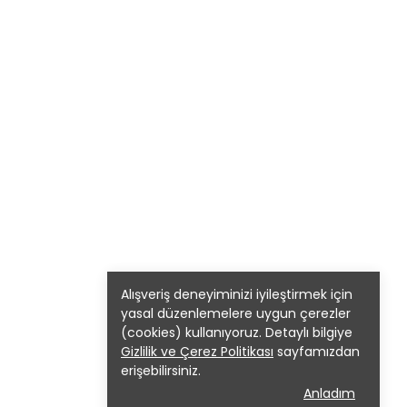
Alışveriş deneyiminizi iyileştirmek için
yasal düzenlemelere uygun çerezler
(cookies) kullanıyoruz. Detaylı bilgiye
Gizlilik ve Çerez Politikası
sayfamızdan
erişebilirsiniz.
Anladım