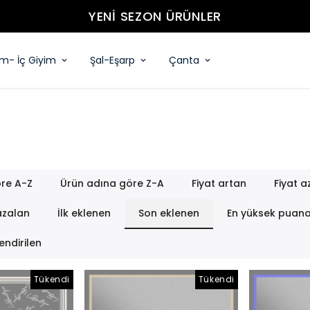
YENİ SEZON ÜRÜNLER
im- İç Giyim
Şal-Eşarp
Çanta
re A-Z
Ürün adına göre Z-A
Fiyat artan
Fiyat a
azalan
İlk eklenen
Son eklenen
En yüksek puan
endirilen
Tükendi
Tükendi