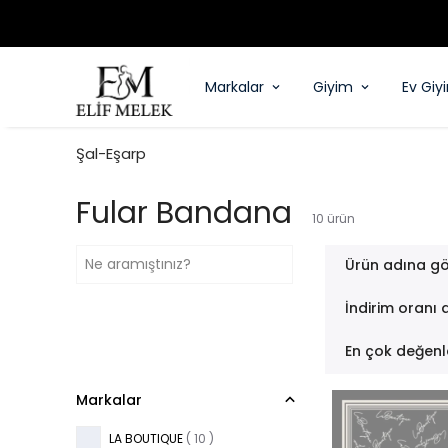
Markalar
Giyim
Ev Giy
Şal-Eşarp
Fular Bandana
10
ürün
Ürün adına gö
İndirim oranı 
En çok değenl
Markalar
LA BOUTIQUE
( 10 )