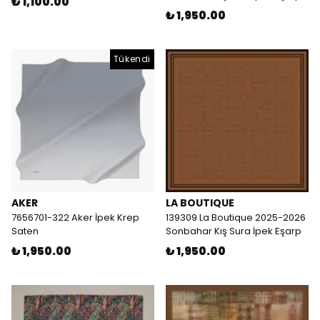
₺ 1,100.00
₺ 1,950.00
Tükendi
AKER
LA BOUTIQUE
7656701-322 Aker İpek Krep
139309 La Boutique 2025-2026
Saten
Sonbahar Kış Sura İpek Eşarp
₺ 1,950.00
₺ 1,950.00