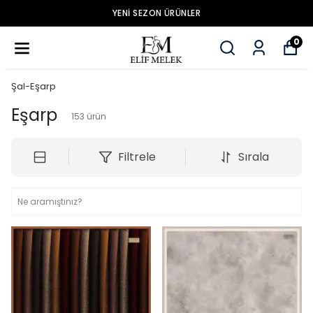
YENİ SEZON ÜRÜNLER
0
Şal-Eşarp
Eşarp
153
ürün
Filtrele
Sırala