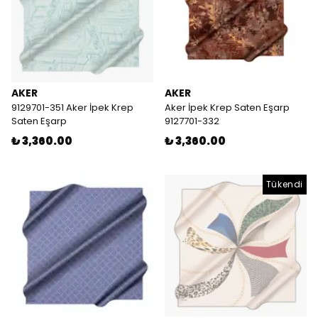
AKER
AKER
9129701-351 Aker İpek Krep
Aker İpek Krep Saten Eşarp
Saten Eşarp
9127701-332
₺ 3,360.00
₺ 3,360.00
Tükendi