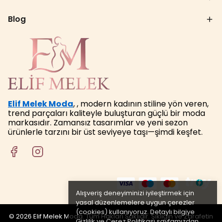
Blog
Elif Melek Moda
, , modern kadının stiline yön veren,
trend parçaları kaliteyle buluşturan güçlü bir moda
markasıdır. Zamansız tasarımlar ve yeni sezon
ürünlerle tarzını bir üst seviyeye taşı—şimdi keşfet.
Alışveriş deneyiminizi iyileştirmek için
yasal düzenlemelere uygun çerezler
(cookies) kullanıyoruz. Detaylı bilgiye
© 2026 Elif Melek Moda. Tüm Hakları Saklıdır. Şıklığın ve Zarafetin
Gizlilik ve Çerez Politikası
sayfamızdan