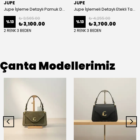
JUPE
JUPE
Jupe İşleme Detaylı Pamuk Dokulu Kuşaklı Kap 9305
Jupe İşlemeli Detaylı Etekli Takım 8663
₺ 3,565.00
₺ 4,255.00
%
13
%
13
₺ 3,100.00
₺ 3,700.00
2 RENK 3 BEDEN
2 RENK 3 BEDEN
Çanta Modellerimiz