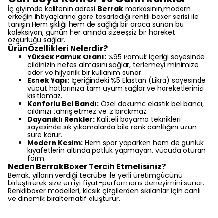
İç giyimde kalitenin adresi
Berrak
markasının,modern
erkeğin ihtiyaçlarına göre tasarladığı renkli boxer serisi ile
tanışın.Hem şıklığı hem de sağlığı bir arada sunan bu
koleksiyon, günün her anında sizeeşsiz bir hareket
özgürlüğü sağlar.
ÜrünÖzellikleri Nelerdir?
Yüksek Pamuk Oranı:
%95 Pamuk içeriği sayesinde
cildinizin nefes almasını sağlar, terlemeyi minimize
eder ve hijyenik bir kullanım sunar.
Esnek Yapı:
İçeriğindeki %5 Elastan (Likra) sayesinde
vücut hatlarınıza tam uyum sağlar ve hareketlerinizi
kısıtlamaz.
Konforlu Bel Bandı:
Özel dokuma elastik bel bandı,
cildinizi tahriş etmez ve iz bırakmaz.
Dayanıklı Renkler:
Kaliteli boyama teknikleri
sayesinde sık yıkamalarda bile renk canlılığını uzun
süre korur.
Modern Kesim:
Hem spor yaparken hem de günlük
kıyafetlerin altında potluk yapmayan, vücuda oturan
form.
Neden BerrakBoxer Tercih Etmelisiniz?
Berrak, yılların verdiği tecrübe ile yerli üretimgücünü
birleştirerek size en iyi fiyat-performans deneyimini sunar.
Renkliboxer modelleri, klasik çizgilerden sıkılanlar için canlı
ve dinamik biralternatif oluşturur.