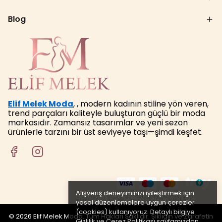
Blog
Elif Melek Moda
, , modern kadının stiline yön veren,
trend parçaları kaliteyle buluşturan güçlü bir moda
markasıdır. Zamansız tasarımlar ve yeni sezon
ürünlerle tarzını bir üst seviyeye taşı—şimdi keşfet.
Alışveriş deneyiminizi iyileştirmek için
yasal düzenlemelere uygun çerezler
(cookies) kullanıyoruz. Detaylı bilgiye
© 2026 Elif Melek Moda. Tüm Hakları Saklıdır. Şıklığın ve Zarafetin
Gizlilik ve Çerez Politikası
sayfamızdan