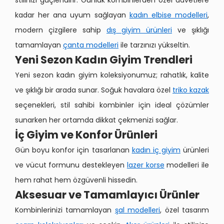
stilinizi güçlendirir. Günlük kombinlerden özel davetlere
kadar her ana uyum sağlayan
kadın elbise modelleri
,
modern çizgilere sahip
dış giyim ürünleri
ve şıklığı
tamamlayan
çanta modelleri
ile tarzınızı yükseltin.
Yeni Sezon Kadın Giyim Trendleri
Yeni sezon kadın giyim koleksiyonumuz; rahatlık, kalite
ve şıklığı bir arada sunar. Soğuk havalara özel
triko kazak
seçenekleri, stil sahibi kombinler için ideal çözümler
sunarken her ortamda dikkat çekmenizi sağlar.
İç Giyim ve Konfor Ürünleri
Gün boyu konfor için tasarlanan
kadın iç giyim
ürünleri
ve vücut formunu destekleyen
lazer korse
modelleri ile
hem rahat hem özgüvenli hissedin.
Aksesuar ve Tamamlayıcı Ürünler
Kombinlerinizi tamamlayan
şal modelleri
, özel tasarım