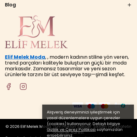
Blog
Elif Melek Moda
, , modern kadının stiline yön veren,
trend parçaları kaliteyle buluşturan güçlü bir moda
markasıdır. Zamansız tasarımlar ve yeni sezon
ürünlerle tarzını bir üst seviyeye taşı—şimdi keşfet.
Alışveriş deneyiminizi iyileştirmek için
yasal düzenlemelere uygun çerezler
(cookies) kullanıyoruz. Detaylı bilgiye
© 2026 Elif Melek Moda. Tüm Hakları Saklıdır. Şıklığın ve Zarafetin
Gizlilik ve Çerez Politikası
sayfamızdan
Güvenilir Adresi.
erişebilirsiniz.