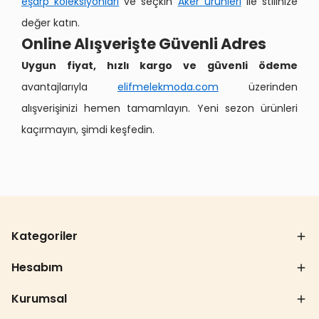
eşarp koleksiyonları
ve seçkin
Aker ürünleri
ile stilinize
değer katın.
Online Alışverişte Güvenli Adres
Uygun fiyat, hızlı kargo ve güvenli ödeme
avantajlarıyla
elifmelekmoda.com
üzerinden
alışverişinizi hemen tamamlayın. Yeni sezon ürünleri
kaçırmayın, şimdi keşfedin.
Kategoriler
Hesabım
Kurumsal