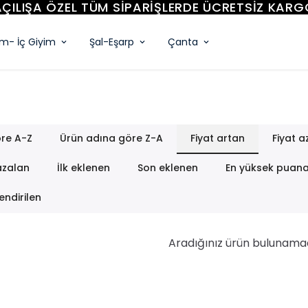
YENİ SEZON ÜRÜNLER
im- İç Giyim
Şal-Eşarp
Çanta
re A-Z
Ürün adına göre Z-A
Fiyat artan
Fiyat a
azalan
İlk eklenen
Son eklenen
En yüksek puan
endirilen
Aradığınız ürün bulunama