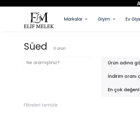
Markalar
Giyim
Ev Giy
Süed
0
ürün
Ürün adına gö
İndirim oranı 
En çok değenl
Filtreleri temizle