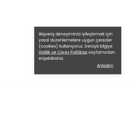
Alışveriş deneyiminizi iyileştirmek için
yasal düzenlemelere uygun çerezler
(cookies) kullanıyoruz. Detaylı bilgiye
Gizlilik ve Çerez Politikası
sayfamızdan
erişebilirsiniz.
Anladım
lif Melek Moda
de en trend
lerden özel