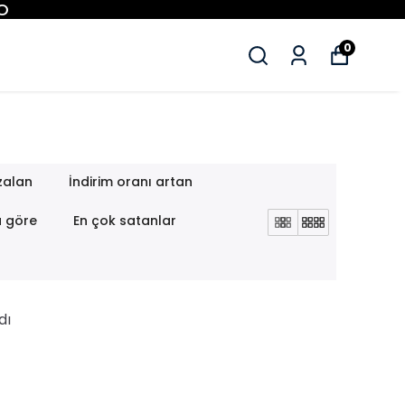
0
zalan
İndirim oranı artan
a göre
En çok satanlar
dı