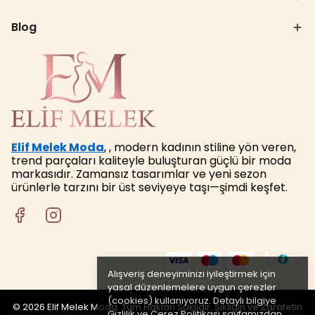
Blog
Elif Melek Moda
, , modern kadının stiline yön veren,
trend parçaları kaliteyle buluşturan güçlü bir moda
markasıdır. Zamansız tasarımlar ve yeni sezon
ürünlerle tarzını bir üst seviyeye taşı—şimdi keşfet.
Alışveriş deneyiminizi iyileştirmek için
yasal düzenlemelere uygun çerezler
(cookies) kullanıyoruz. Detaylı bilgiye
© 2026 Elif Melek Moda. Tüm Hakları Saklıdır. Şıklığın ve Zarafetin
Gizlilik ve Çerez Politikası
sayfamızdan