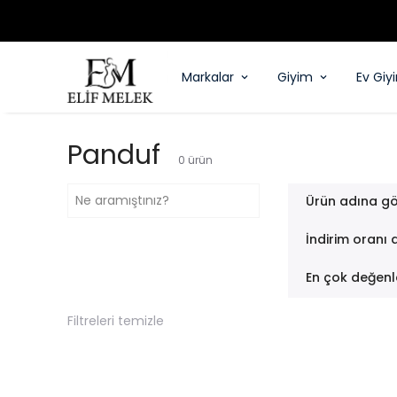
Markalar
Giyim
Ev Giy
Panduf
0
ürün
Ürün adına gö
İndirim oranı 
En çok değenl
Filtreleri temizle