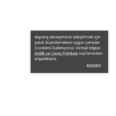
Alışveriş deneyiminizi iyileştirmek için
yasal düzenlemelere uygun çerezler
(cookies) kullanıyoruz. Detaylı bilgiye
Gizlilik ve Çerez Politikası
sayfamızdan
erişebilirsiniz.
Anladım
lif Melek Moda