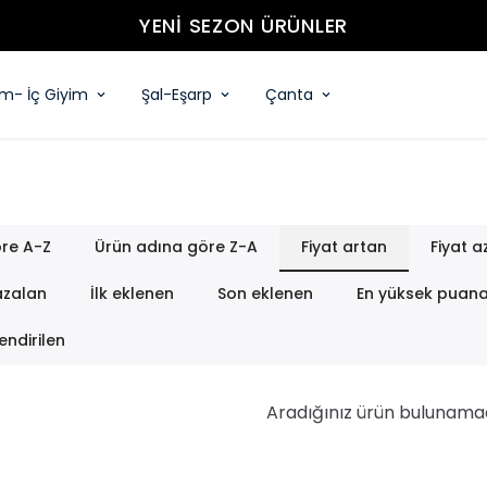
YENİ SEZON ÜRÜNLER
im- İç Giyim
Şal-Eşarp
Çanta
re A-Z
Ürün adına göre Z-A
Fiyat artan
Fiyat a
azalan
İlk eklenen
Son eklenen
En yüksek puan
endirilen
Aradığınız ürün bulunama