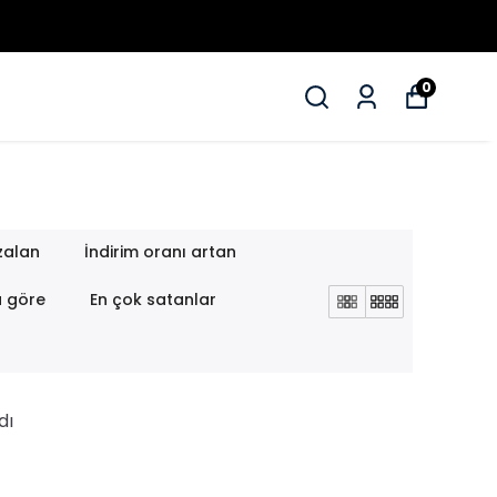
0
zalan
İndirim oranı artan
a göre
En çok satanlar
dı