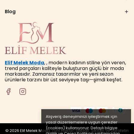
Blog
Elif Melek Moda
, , modern kadının stiline yön veren,
trend parçaları kaliteyle buluşturan güçlü bir moda
markasıdır. Zamansız tasarımlar ve yeni sezon
ürünlerle tarzını bir üst seviyeye taşı—şimdi keşfet.
Alışveriş deneyiminizi iyileştirmek için
yasal düzenlemelere uygun çerezler
(cookies) kullanıyoruz. Detaylı bilgiye
© 2026 Elif Melek Moda. Tüm Hakları Saklıdır. Şıklığın ve Zarafetin
Gizlilik ve Çerez Politikası
sayfamızdan