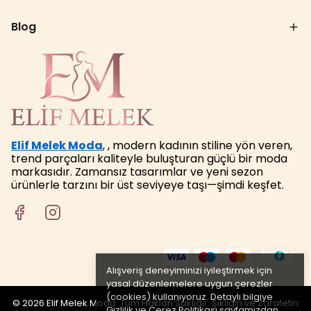
Blog
Elif Melek Moda
, , modern kadının stiline yön veren,
trend parçaları kaliteyle buluşturan güçlü bir moda
markasıdır. Zamansız tasarımlar ve yeni sezon
ürünlerle tarzını bir üst seviyeye taşı—şimdi keşfet.
Alışveriş deneyiminizi iyileştirmek için
yasal düzenlemelere uygun çerezler
(cookies) kullanıyoruz. Detaylı bilgiye
© 2026 Elif Melek Moda. Tüm Hakları Saklıdır. Şıklığın ve Zarafetin
Gizlilik ve Çerez Politikası
sayfamızdan