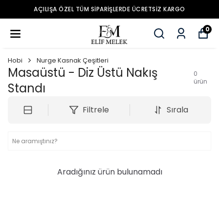
AÇILIŞA ÖZEL TÜM SIPARIŞLERDE ÜCRETSIZ KARGO
0
Hobi
Nurge Kasnak Çeşitleri
Masaüstü - Diz Üstü Nakış
0
ürün
Standı
Filtrele
Sırala
Aradığınız ürün bulunamadı