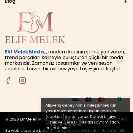
Blog
Elif Melek Moda
, , modern kadının stiline yön veren,
trend parçaları kaliteyle buluşturan güçlü bir moda
markasıdır. Zamansız tasarımlar ve yeni sezon
ürünlerle tarzını bir üst seviyeye taşı—şimdi keşfet.
Alışveriş deneyiminizi iyileştirmek için
yasal düzenlemelere uygun çerezler
(cookies) kullanıyoruz. Detaylı bilgiye
© 2026 Elif Melek Moda. Tüm Hakları Saklıdır. Şıklığın ve Zarafetin
Gizlilik ve Çerez Politikası
sayfamızdan
Güvenilir Adresi.
erişebilirsiniz.
Bu web sitesinde bulunan tüm görseller Elif Melek Moda’ya aittir.