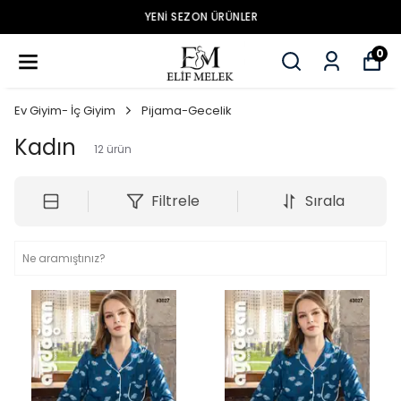
YENİ SEZON ÜRÜNLER
0
Ev Giyim- İç Giyim
Pijama-Gecelik
Kadın
12
ürün
Filtrele
Sırala