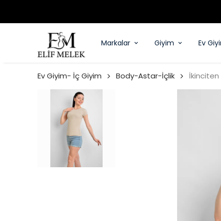
Markalar
Giyim
Ev Giy
Ev Giyim- İç Giyim
Body-Astar-İçlik
İkinciten