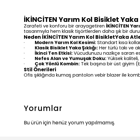
İKİNCİTEN Yarım Kol Bisiklet Yaka 
Zarafeti ve konforu bir arayagetiren
İKİNCİTEN Yarı
tasarımıyla hem klasik tişörtlerden daha şık bir dur
Neden İKİNCİTEN Yarım Kol BisikletYaka Atle
Modern Yarım Kol Kesimi:
Standart kısa kolla
·
Klasik Bisiklet Yaka Şıklığı:
Her türlü takı ve a
·
İkinci Ten Etkisi:
Vücudunuzu nazikçe saran esne
·
Nefes Alan ve Yumuşak Doku:
Yüksek kalitel
·
Çok Yönlü Kombin:
Tek başına bir üst giyim (bl
·
Stil Önerileri
Ofis şıklığında kumaş pantolon vebir blazer ile kombin
Yorumlar
Bu ürün için henüz yorum yapılmamış.