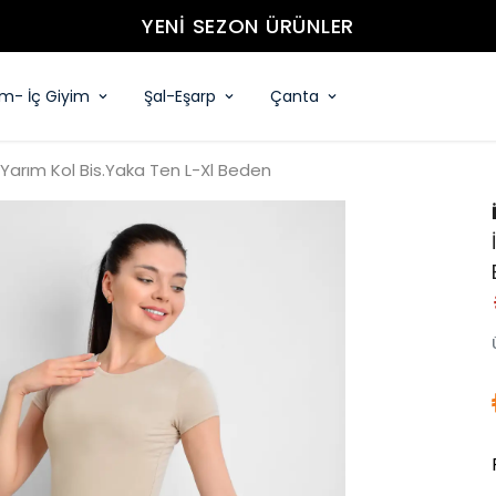
YENİ SEZON ÜRÜNLER
im- İç Giyim
Şal-Eşarp
Çanta
 Yarım Kol Bis.Yaka Ten L-Xl Beden