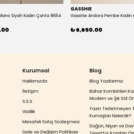
E
GASSHIE
ilano Siyah Kadın Çanta 8654
.00
₺ 6,650.00
Kurumsal
Blog
Hakkımızda
Blog Yazılarımız
İletişim
Bahar Kombinleri Ka
Modern ve Şık Stil Ön
S.S.S
Yazın Terletmeyen 
Gizlilik
Kumaşları Nelerdir?
Mesafeli Satış Sözleşmesi
Düğün, Nişan ve Dave
İade ve Değişim Politikası
Tesettür Kombin Öne