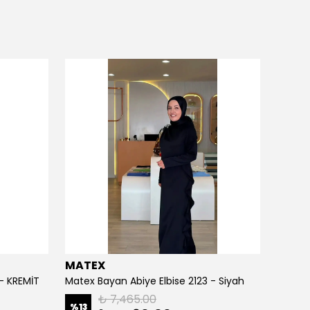
MATEX
MATE
 - KREMİT
Matex Bayan Abiye Elbise 2123 - Siyah
Matex 
₺ 7,465.00
%
13
%
13