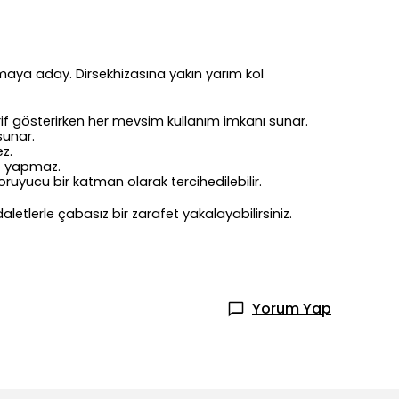
maya aday. Dirsekhizasına yakın yarım kol
rif gösterirken her mevsim kullanım imkanı sunar.
sunar.
z.
me yapmaz.
 koruyucu bir katman olarak tercihedilebilir.
letlerle çabasız bir zarafet yakalayabilirsiniz.
Yorum Yap