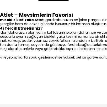
Atlet – Mevsimlerin Favorisi
m KolBisiklet Yaka Atlet
, gardırobunuzun en joker parçası ol
uşsergiler hem de ceket içlerinde kusursuz bir katman oluşturur.
ti Tercih Etmelisiniz?
rdan daha uzun olan yarım kol tasarımı,kolları daha ince ve za
ksesuarla uyum sağlayan bisiklet yaka kesimi,zamansız bir stil 
k kumaşı, potluk yapmaz vekıyafetlerin altından iz belli etme
i, ten dostu kumaşı sayesinde gün boyu ferahlıksağlar, terlet
uz) olarak jeanlerle veya şık biretekle; kışın ise hırkaların içine
leyebilir; hafta sonu gezilerinde ise yüksek bel bir şortve sanda