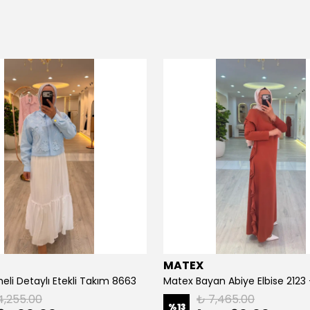
MATEX
eli Detaylı Etekli Takım 8663
Matex Bayan Abiye Elbise 2123
4,255.00
₺ 7,465.00
%
13