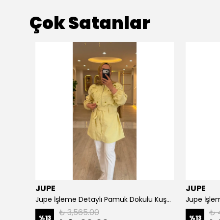
Çok Satanlar
JUPE
JUPE
NPrive Bağlama Detaylı Çizgili Gömlek F19456
Jupe İşleme Detaylı Pamuk Dokulu Kuşaklı Kap 9305
Jupe İşlem
₺ 3,565.00
₺ 
%
13
%
13