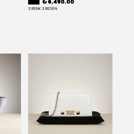
₺ 6,490.00
3 RENK 3 BEDEN
3 RENK