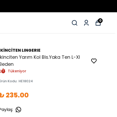
0
İKİNCİTEN LINGERIE
İkinciten Yarım Kol Bis.Yaka Ten L-Xl
Beden
Tükeniyor
Ürün Kodu
:
HE18024
₺ 235.00
Paylaş
: