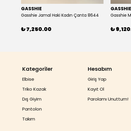
GASSHIE
GASSHI
Gasshie Andora Beyaz Kadın Çanta 8684
Gasshie Jamal Haki Kadın Çanta 8644
Gasshie M
₺ 7,250.00
₺ 9,120
Kategoriler
Hesabım
Elbise
Giriş Yap
Triko Kazak
Kayıt Ol
Dış Giyim
Parolamı Unuttum!
Pantolon
Takım