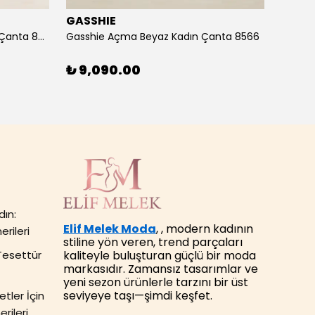
GASSHIE
GASS
Gasshie Andora Pembe Kadın Çanta 8685
Gasshie Açma Beyaz Kadın Çanta 8566
₺ 9,090.00
₺ 7,
dın:
Elif Melek Moda
, , modern kadının
erileri
stiline yön veren, trend parçaları
kaliteyle buluşturan güçlü bir moda
Tesettür
markasıdır. Zamansız tasarımlar ve
yeni sezon ürünlerle tarzını bir üst
seviyeye taşı—şimdi keşfet.
tler İçin
rileri