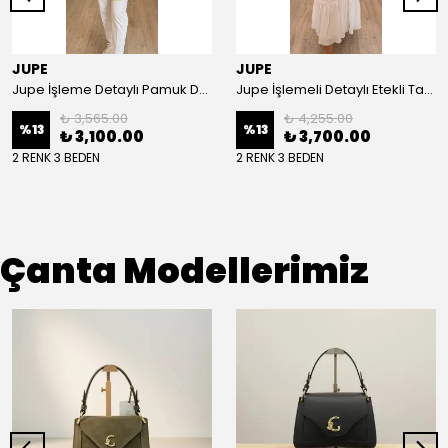
JUPE
JUPE
Jupe İşleme Detaylı Pamuk Dokulu Kuşaklı Kap 9305
Jupe İşlemeli Detaylı Etekli Takım 8663
₺ 3,565.00
₺ 4,255.00
%
13
%
13
₺ 3,100.00
₺ 3,700.00
2 RENK 3 BEDEN
2 RENK 3 BEDEN
Çanta Modellerimiz