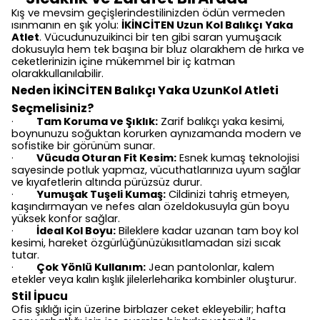
Kış ve mevsim geçişlerindestilinizden ödün vermeden
ısınmanın en şık yolu:
İKİNCİTEN Uzun Kol Balıkçı Yaka
Atlet
. Vücudunuzuikinci bir ten gibi saran yumuşacık
dokusuyla hem tek başına bir bluz olarakhem de hırka ve
ceketlerinizin içine mükemmel bir iç katman
olarakkullanılabilir.
Neden İKİNCİTEN Balıkçı Yaka UzunKol Atleti
Seçmelisiniz?
Tam Koruma ve Şıklık:
Zarif balıkçı yaka kesimi,
·
boynunuzu soğuktan korurken aynızamanda modern ve
sofistike bir görünüm sunar.
Vücuda Oturan Fit Kesim:
Esnek kumaş teknolojisi
·
sayesinde potluk yapmaz, vücuthatlarınıza uyum sağlar
ve kıyafetlerin altında pürüzsüz durur.
Yumuşak Tuşeli Kumaş:
Cildinizi tahriş etmeyen,
·
kaşındırmayan ve nefes alan özeldokusuyla gün boyu
yüksek konfor sağlar.
İdeal Kol Boyu:
Bileklere kadar uzanan tam boy kol
·
kesimi, hareket özgürlüğünüzükısıtlamadan sizi sıcak
tutar.
Çok Yönlü Kullanım:
Jean pantolonlar, kalem
·
etekler veya kalın kışlık jilelerleharika kombinler oluşturur.
Stil İpucu
Ofis şıklığı için üzerine birblazer ceket ekleyebilir; hafta