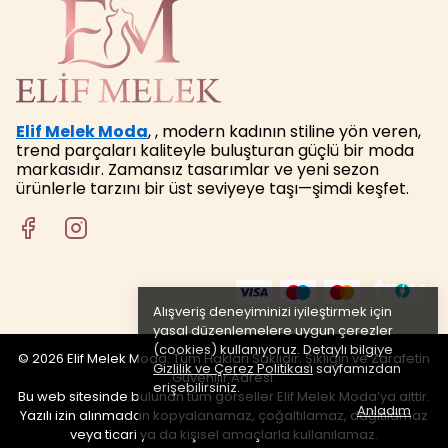
Elif Melek Moda
, , modern kadının stiline yön veren,
trend parçaları kaliteyle buluşturan güçlü bir moda
markasıdır. Zamansız tasarımlar ve yeni sezon
ürünlerle tarzını bir üst seviyeye taşı—şimdi keşfet.
Alışveriş deneyiminizi iyileştirmek için
yasal düzenlemelere uygun çerezler
(cookies) kullanıyoruz. Detaylı bilgiye
© 2026 Elif Melek Moda. Tüm Hakları Saklıdır. Şıklığın ve Zarafetin
Gizlilik ve Çerez Politikası
sayfamızdan
Güvenilir Adresi.
erişebilirsiniz.
Bu web sitesinde bulunan tüm görseller Elif Melek Moda’ya aittir.
Anladım
Yazılı izin alınmadan kopyalanamaz, çoğaltılamaz, dağıtılamaz
veya ticari ya da kişisel amaçlarla kullanılamaz.