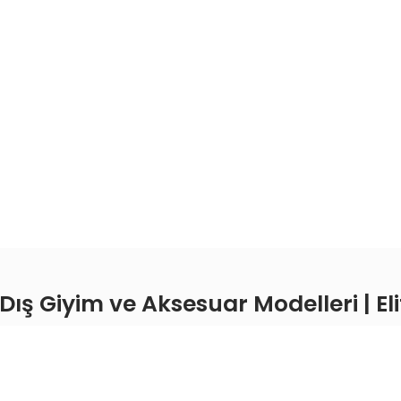
Dış Giyim ve Aksesuar Modelleri | E
k Moda
, kadın giyim, dış giyim ve aksesuar kategorilerin
ir araya getirerek stilinizi güçlendirir. Günlük kombin