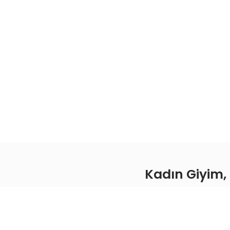
Kadın Giyim, 
Elif Mele
ürünleri b