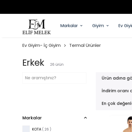
Markalar
Giyim
Ev Giy
Ev Giyim- İç Giyim
Termal Ürünler
Erkek
26
ürün
Ürün adına gö
İndirim oranı 
En çok değenl
Markalar
KOTA
( 26 )