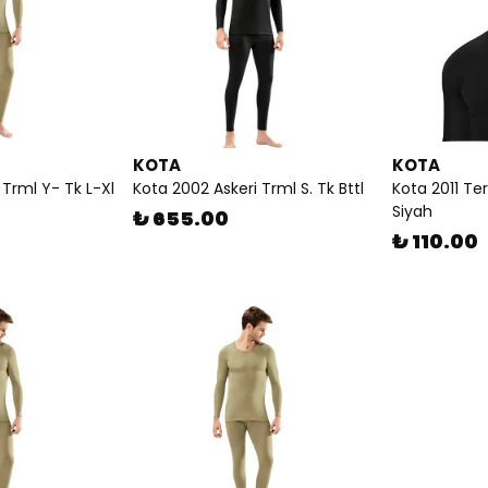
KOTA
KOTA
 Trml Y- Tk L-Xl
Kota 2002 Askeri Trml S. Tk Bttl
Kota 2011 Te
Siyah
₺ 655.00
₺ 110.00