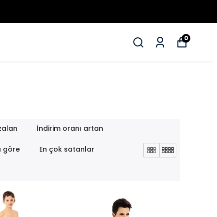
0
zalan
İndirim oranı artan
a göre
En çok satanlar