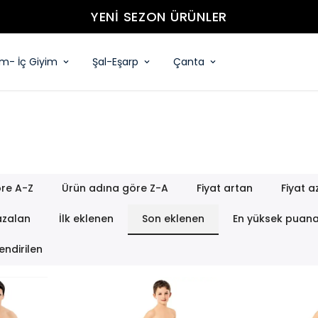
YENİ SEZON ÜRÜNLER
im- İç Giyim
Şal-Eşarp
Çanta
re A-Z
Ürün adına göre Z-A
Fiyat artan
Fiyat a
azalan
İlk eklenen
Son eklenen
En yüksek puan
endirilen