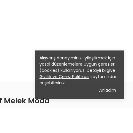
Alışveriş deneyiminizi iyileştirmek için
yasal düzenlemelere uygun çerezler
(cookies) kullanıyoruz. Detaylı bilgiye
Gizlilik ve Çerez Politikası
sayfamızdan
erişebilirsiniz.
Anladım
lif Melek Moda
de en trend
lerden özel