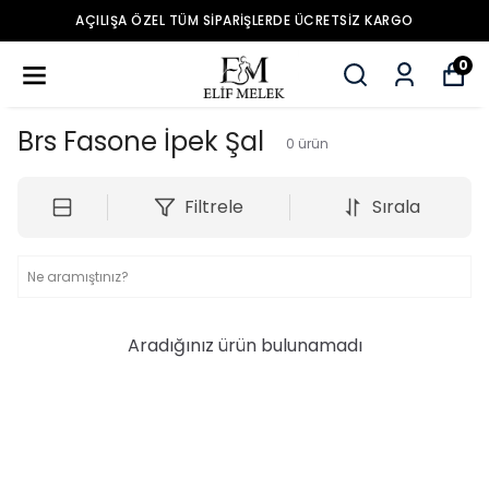
Z KARGO
YENİ SEZON ÜRÜNLER
0
Brs Fasone İpek Şal
0
ürün
Filtrele
Sırala
Aradığınız ürün bulunamadı