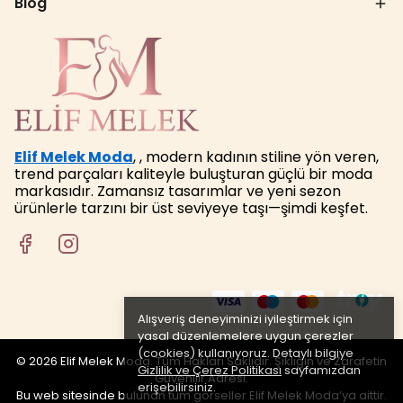
Blog
Elif Melek Moda
, , modern kadının stiline yön veren,
trend parçaları kaliteyle buluşturan güçlü bir moda
markasıdır. Zamansız tasarımlar ve yeni sezon
ürünlerle tarzını bir üst seviyeye taşı—şimdi keşfet.
Alışveriş deneyiminizi iyileştirmek için
yasal düzenlemelere uygun çerezler
(cookies) kullanıyoruz. Detaylı bilgiye
© 2026 Elif Melek Moda. Tüm Hakları Saklıdır. Şıklığın ve Zarafetin
Gizlilik ve Çerez Politikası
sayfamızdan
Güvenilir Adresi.
erişebilirsiniz.
Bu web sitesinde bulunan tüm görseller Elif Melek Moda’ya aittir.