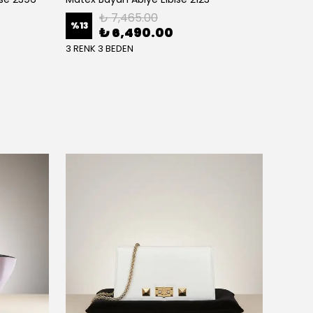
₺ 7,465.00
%
13
%
13
₺ 6,490.00
3 RENK 3 BEDEN
3 BEDE