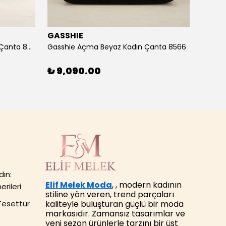
GASSHIE
GASS
Gasshie Andora Pembe Kadın Çanta 8685
Gasshie Açma Beyaz Kadın Çanta 8566
₺ 9,090.00
₺ 7,
dın:
Elif Melek Moda
, , modern kadının
erileri
stiline yön veren, trend parçaları
kaliteyle buluşturan güçlü bir moda
Tesettür
markasıdır. Zamansız tasarımlar ve
yeni sezon ürünlerle tarzını bir üst