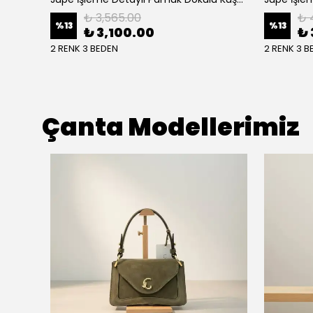
₺ 3,565.00
₺ 
%
13
%
13
₺ 3,100.00
₺ 
2 RENK 3 BEDEN
2 RENK 3 B
Çanta Modellerimiz