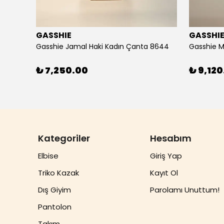
GASSHIE
GASSHI
Gasshie Andora Beyaz Kadın Çanta 8684
Gasshie Jamal Haki Kadın Çanta 8644
Gasshie M
₺ 7,250.00
₺ 9,120
Kategoriler
Hesabım
Elbise
Giriş Yap
Triko Kazak
Kayıt Ol
Dış Giyim
Parolamı Unuttum!
Pantolon
Takım