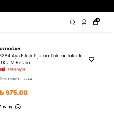
0
AYDOĞAN
3384 Ayd.Erkek Pijama Takımı Jakarlı
U.Kol M Beden
Tükeniyor
Ürün Kodu
:
HE17244
₺ 975.00
Paylaş
: