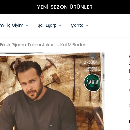
YENİ SEZON ÜRÜNLER
im- İç Giyim
Şal-Eşarp
Çanta
Erkek Pijama Takımı Jakarlı U.Kol M Beden