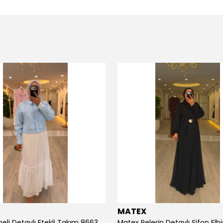
MATEX
eli Detaylı Etekli Takım 8663
Matex Pelerin Detaylı Şifon Elb