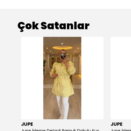
Çok Satanlar
JUPE
JUPE
NPrive Desenli Etekli Takım - NPrive 19070
Jupe İşleme Detaylı Pamuk Dokulu Kuşaklı Kap 9305
Jupe İşlem