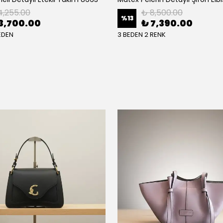
4,255.00
₺ 8,500.00
%
13
3,700.00
₺ 7,390.00
EDEN
3 BEDEN 2 RENK