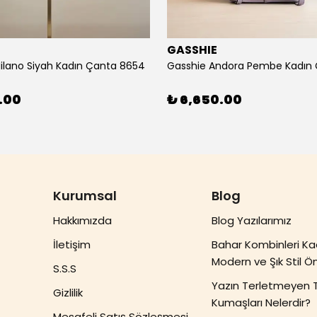
E
GASSHIE
ilano Siyah Kadın Çanta 8654
.00
₺ 6,650.00
Kurumsal
Blog
Hakkımızda
Blog Yazılarımız
İletişim
Bahar Kombinleri Ka
Modern ve Şık Stil Ön
S.S.S
Yazın Terletmeyen 
Gizlilik
Kumaşları Nelerdir?
Mesafeli Satış Sözleşmesi