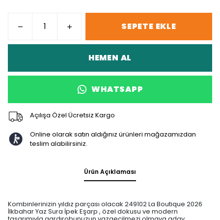
SEPETE EKLE
HEMEN AL
WHATSAPP
Açılışa Özel Ücretsiz Kargo
Online olarak satın aldığınız ürünleri mağazamızdan
teslim alabilirsiniz.
Ürün Açıklaması
Kombinlerinizin yıldız parçası olacak 249102 La Boutique 2026
İlkbahar Yaz Sura İpek Eşarp , özel dokusu ve modern
tasarımıyla gardırobunuzun vazgeçilmezi olmaya aday.