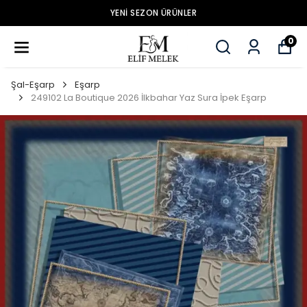
YENİ SEZON ÜRÜNLER
0
Şal-Eşarp
Eşarp
249102 La Boutique 2026 İlkbahar Yaz Sura İpek Eşarp