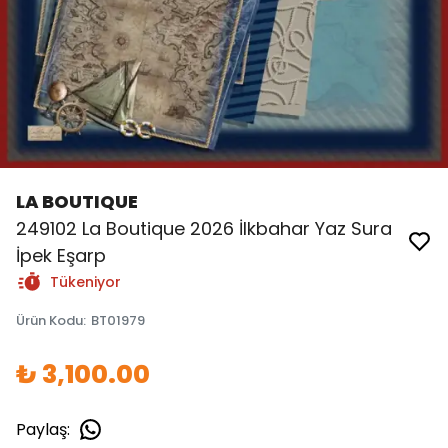
LA BOUTIQUE
249102 La Boutique 2026 İlkbahar Yaz Sura
İpek Eşarp
Tükeniyor
Ürün Kodu
:
BT01979
₺ 3,100.00
Paylaş
: