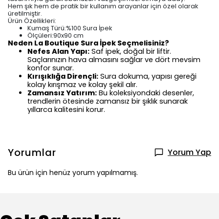
Hem şık hem de pratik bir kullanım arayanlar için özel olarak
üretilmiştir.
Ürün Özellikleri:
Kumaş Türü:%100 Sura İpek
Ölçüleri:90x90 cm
Neden La Boutique Sura İpek Seçmelisiniz?
Nefes Alan Yapı:
Saf ipek, doğal bir liftir.
Saçlarınızın hava almasını sağlar ve dört mevsim
konfor sunar.
Kırışıklığa Dirençli:
Sura dokuma, yapısı gereği
kolay kırışmaz ve kolay şekil alır.
Zamansız Yatırım:
Bu koleksiyondaki desenler,
trendlerin ötesinde zamansız bir şıklık sunarak
yıllarca kalitesini korur.
Yorumlar
Yorum Yap
Bu ürün için henüz yorum yapılmamış.