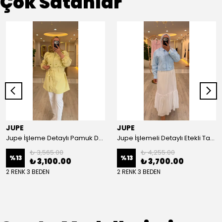
Çok Satanlar
JUPE
JUPE
Jupe İşleme Detaylı Pamuk Dokulu Kuşaklı Kap 9305
Jupe İşlemeli Detaylı Etekli Takım 8663
₺ 3,565.00
₺ 4,255.00
%
13
%
13
₺ 3,100.00
₺ 3,700.00
2 RENK 3 BEDEN
2 RENK 3 BEDEN