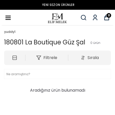
YENİ SEZON ÜRÜNLER
0
yuddy1
180801 La Boutique Güz Şal
0
ürün
Filtrele
Sırala
Aradığınız ürün bulunamadı