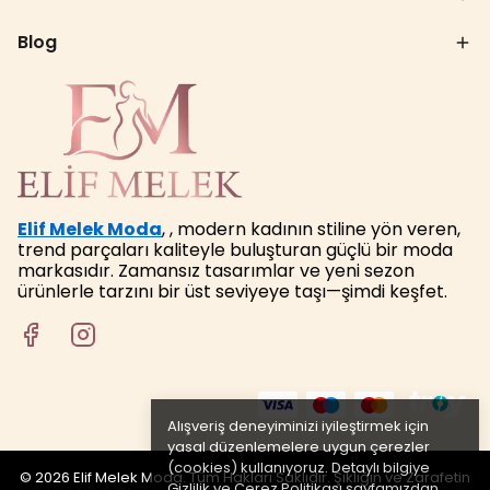
Blog
Elif Melek Moda
, , modern kadının stiline yön veren,
trend parçaları kaliteyle buluşturan güçlü bir moda
markasıdır. Zamansız tasarımlar ve yeni sezon
ürünlerle tarzını bir üst seviyeye taşı—şimdi keşfet.
Alışveriş deneyiminizi iyileştirmek için
yasal düzenlemelere uygun çerezler
(cookies) kullanıyoruz. Detaylı bilgiye
© 2026 Elif Melek Moda. Tüm Hakları Saklıdır. Şıklığın ve Zarafetin
Gizlilik ve Çerez Politikası
sayfamızdan