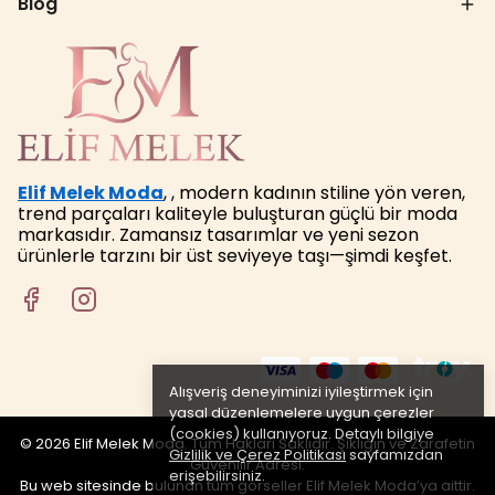
Blog
Elif Melek Moda
, , modern kadının stiline yön veren,
trend parçaları kaliteyle buluşturan güçlü bir moda
markasıdır. Zamansız tasarımlar ve yeni sezon
ürünlerle tarzını bir üst seviyeye taşı—şimdi keşfet.
Alışveriş deneyiminizi iyileştirmek için
yasal düzenlemelere uygun çerezler
(cookies) kullanıyoruz. Detaylı bilgiye
© 2026 Elif Melek Moda. Tüm Hakları Saklıdır. Şıklığın ve Zarafetin
Gizlilik ve Çerez Politikası
sayfamızdan
Güvenilir Adresi.
erişebilirsiniz.
Bu web sitesinde bulunan tüm görseller Elif Melek Moda’ya aittir.