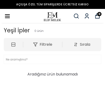
AÇILIŞA ÖZEL TÜM SIPARIŞLERDE ÜCRETSIZ KARGO
0
Yeşil İpler
0
ürün
Filtrele
Sırala
Aradığınız ürün bulunamadı