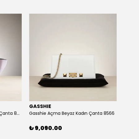
GASSHIE
GASS
Gasshie Andora Pembe Kadın Çanta 8685
Gasshie Açma Beyaz Kadın Çanta 8566
₺ 9,090.00
₺ 7,