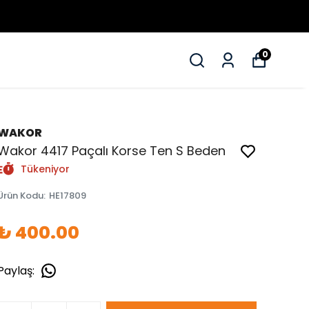
0
WAKOR
Wakor 4417 Paçalı Korse Ten S Beden
Tükeniyor
Ürün Kodu
:
HE17809
₺ 400.00
Paylaş
: