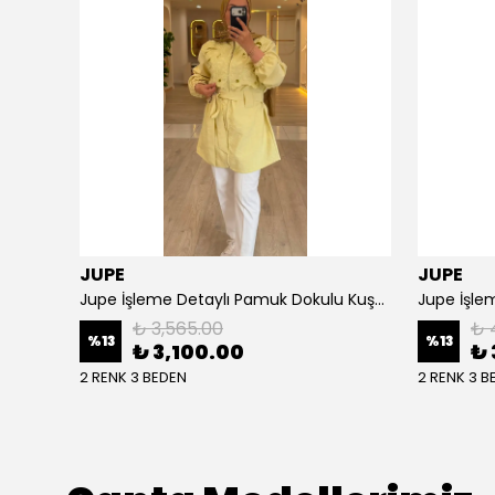
JUPE
JUPE
NPrive Bağlama Detaylı Çizgili Gömlek F19456
Jupe İşleme Detaylı Pamuk Dokulu Kuşaklı Kap 9305
Jupe İşlem
₺ 3,565.00
₺ 
%
13
%
13
₺ 3,100.00
₺ 
2 RENK 3 BEDEN
2 RENK 3 B