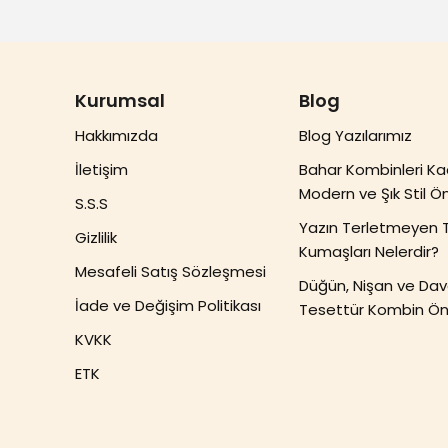
Kurumsal
Blog
Hakkımızda
Blog Yazılarımız
İletişim
Bahar Kombinleri Ka
Modern ve Şık Stil Ön
S.S.S
Yazın Terletmeyen 
Gizlilik
Kumaşları Nelerdir?
Mesafeli Satış Sözleşmesi
Düğün, Nişan ve Dave
İade ve Değişim Politikası
Tesettür Kombin Öne
KVKK
ETK