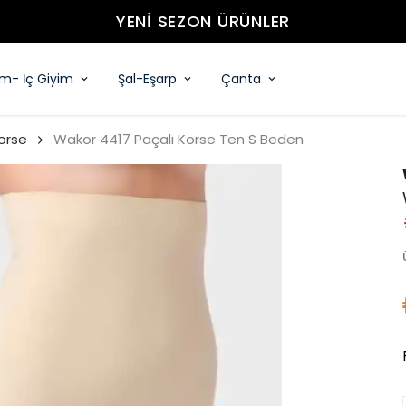
YENİ SEZON ÜRÜNLER
im- İç Giyim
Şal-Eşarp
Çanta
orse
Wakor 4417 Paçalı Korse Ten S Beden