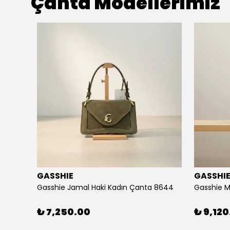
Çanta Modellerimiz
GASSHIE
GASSHI
Gasshie Andora Beyaz Kadın Çanta 8684
Gasshie Jamal Haki Kadın Çanta 8644
Gasshie M
₺ 7,250.00
₺ 9,120