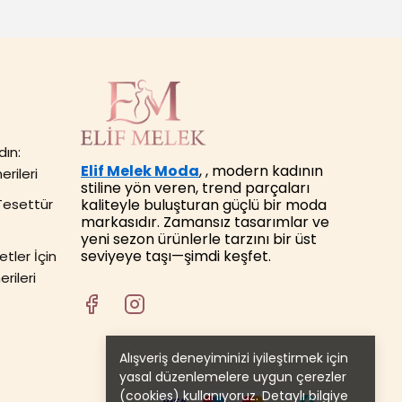
dın:
Elif Melek Moda
, , modern kadının
erileri
stiline yön veren, trend parçaları
kaliteyle buluşturan güçlü bir moda
Tesettür
markasıdır. Zamansız tasarımlar ve
yeni sezon ürünlerle tarzını bir üst
seviyeye taşı—şimdi keşfet.
tler İçin
rileri
Alışveriş deneyiminizi iyileştirmek için
yasal düzenlemelere uygun çerezler
(cookies) kullanıyoruz. Detaylı bilgiye