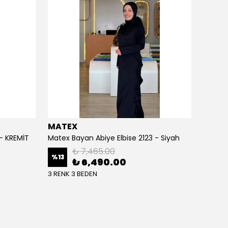
MATEX
MATE
 - KREMİT
Matex Bayan Abiye Elbise 2123 - Siyah
Matex 
₺ 7,465.00
%
13
%
13
₺ 6,490.00
3 RENK 3 BEDEN
3 RENK