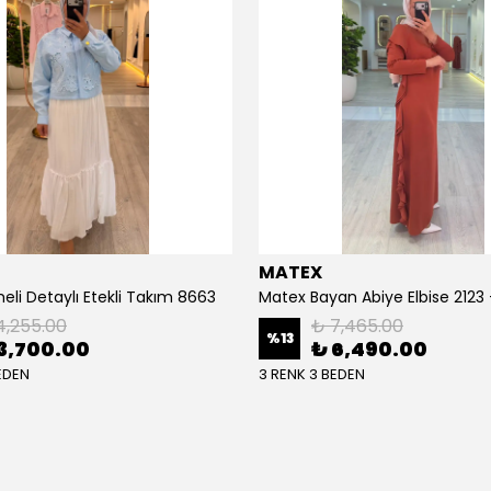
MATEX
eli Detaylı Etekli Takım 8663
Matex Bayan Abiye Elbise 2123
4,255.00
₺ 7,465.00
%
13
3,700.00
₺ 6,490.00
EDEN
3 RENK 3 BEDEN