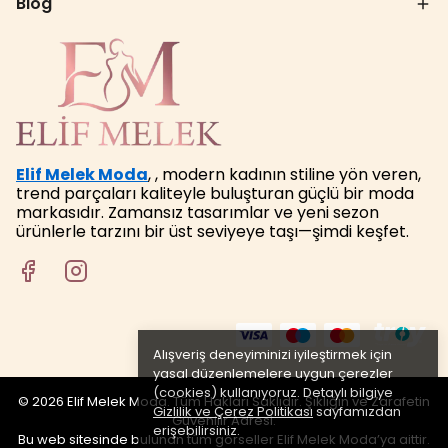
Blog
Elif Melek Moda
, , modern kadının stiline yön veren,
trend parçaları kaliteyle buluşturan güçlü bir moda
markasıdır. Zamansız tasarımlar ve yeni sezon
ürünlerle tarzını bir üst seviyeye taşı—şimdi keşfet.
Alışveriş deneyiminizi iyileştirmek için
yasal düzenlemelere uygun çerezler
(cookies) kullanıyoruz. Detaylı bilgiye
© 2026 Elif Melek Moda. Tüm Hakları Saklıdır. Şıklığın ve Zarafetin
Gizlilik ve Çerez Politikası
sayfamızdan
Güvenilir Adresi.
erişebilirsiniz.
Bu web sitesinde bulunan tüm görseller Elif Melek Moda’ya aittir.