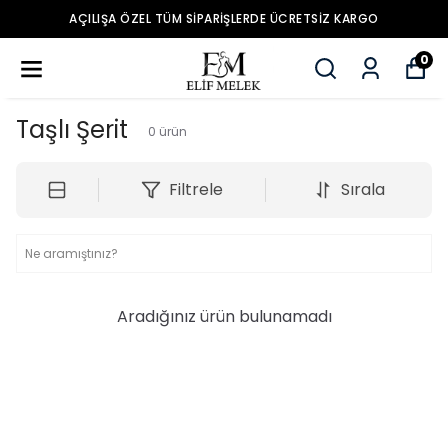
IŞA ÖZEL TÜM SIPARIŞLERDE ÜCRETSIZ KARGO
0
Taşlı Şerit
0
ürün
Filtrele
Sırala
Aradığınız ürün bulunamadı